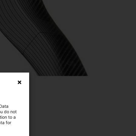
 Data
ou do not
ion to a
ta for