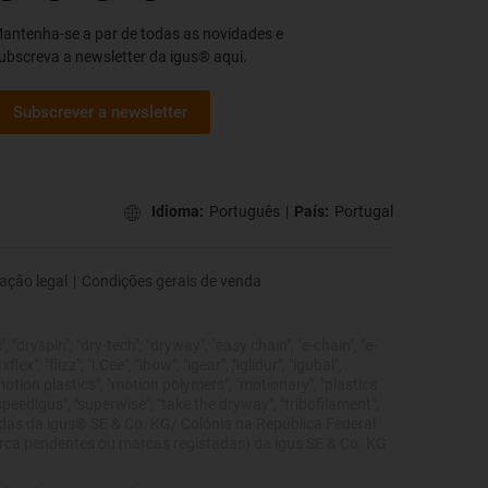
antenha-se a par de todas as novidades e
ubscreva a newsletter da igus® aqui.
Subscrever a newsletter
Idioma:
Português
|
País:
Portugal
ação legal
|
Condições gerais de venda
 "dryspin", "dry-tech", "dryway", "easy chain", "e-chain", "e-
", "flizz", "i.Cee", "ibow", "igear", "iglidur", "igubal",
"motion plastics", "motion polymers", "motionary", "plastics
"speedigus", "superwise", "take the dryway", "tribofilament",
tegidas da igus® SE & Co. KG/ Colónia na República Federal
marca pendentes ou marcas registadas) da igus SE & Co. KG