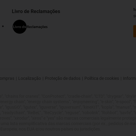
M
Livro de Reclamações
s
ompras
|
Localização
|
Proteção de dados
|
Política de cookies
|
Inform
 "chains for cranes", "ConProtect", "cradle-chain", "CTD", "drygear", "drylin",
rgy chain", "energy chain systems", "enjoyneering", "e-skin", "e-spool", "fixflex
", "igusGO", "igutex", "iguverse", "iguversum", "kineKIT", "kopla", "manus", 
 "readychain", "ReBeL" , "ReCyycle", "reguse", "robolink", "Rohbot", "savfe", 
 improves", "xirodur", "xiros" e "yes" são marcas comerciais legalmente pro
 uma lista exemplificativa das marcas comerciais (por ex., pedidos de 
uropeia, nos EUA e/ou noutros países ou jurisdições.