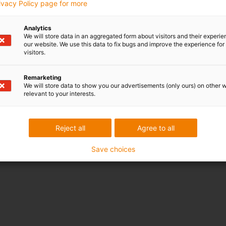
rivacy Policy page for more
Analytics
We will store data in an aggregated form about visitors and their experi
our website. We use this data to fix bugs and improve the experience for 
visitors.
Remarketing
We will store data to show you our advertisements (only ours) on other 
relevant to your interests.
tors can be found here.
Reject all
Agree to all
e caso de operação
Save choices