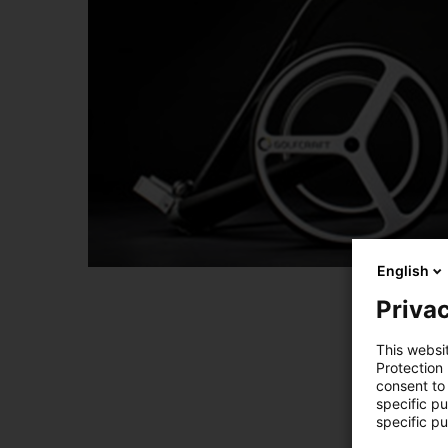
English
Privac
This websi
Protection
consent to 
specific p
specific pu