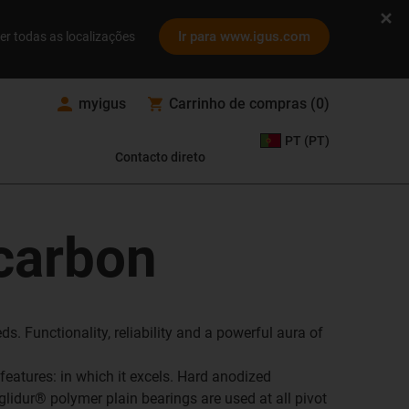
Ir para www.igus.com
er todas as localizações
myigus
Carrinho de compras
(
0
)
PT (PT)
Contacto direto
 carbon
. Functionality, reliability and a powerful aura of
features: in which it excels. Hard anodized
lidur® polymer plain bearings are used at all pivot