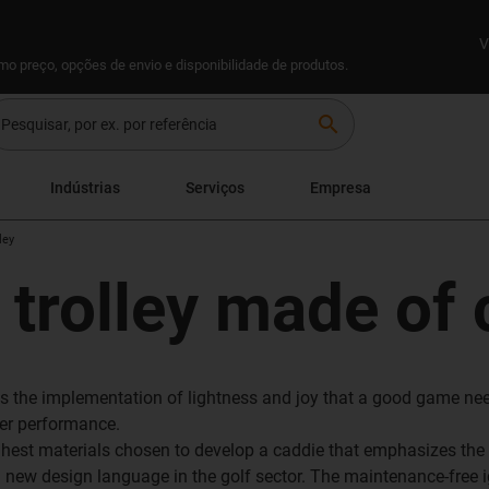
V
omo preço, opções de envio e disponibilidade de produtos.
search
Indústrias
Serviços
Empresa
ley
f trolley made of
s the implementation of lightness and joy that a good game needs
er performance.
ghest materials chosen to develop a caddie that emphasizes the 
 new design language in the golf sector. The maintenance-free ig