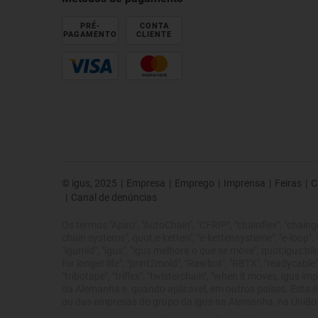
PRÉ-
CONTA
PAGAMENTO
CLIENTE
© igus, 2025
|
Empresa
|
Emprego
|
Imprensa
|
Feiras
|
C
|
Canal de denúncias
Os termos "Apiro", "AutoChain", "CFRIP", "chainflex", "chainge",
chain systems", quot;e-ketten", "e-kettensysteme", "e-loop", "ene
"igumid", "igus", "igus melhora o que se move", quot;igus:bike
for longer life", "print2mold", "Rawbot", "RBTX", "readycable",
"tribotape", "triflex", "twisterchain", "when it moves, igus
da Alemanha e, quando aplicável, em outros países. Esta é
ou das empresas do grupo da igus na Alemanha, na União E