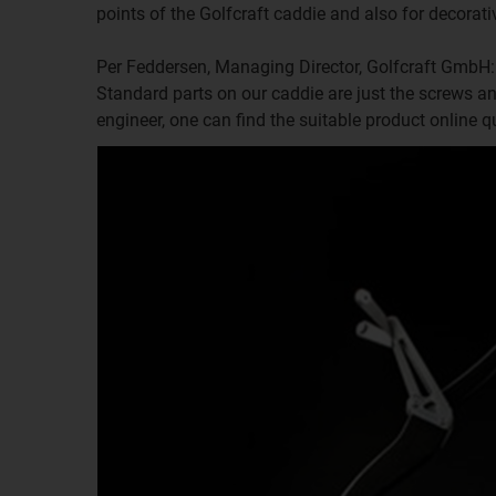
points of the Golfcraft caddie and also for decorat
Per Feddersen, Managing Director, Golfcraft GmbH: 
Standard parts on our caddie are just the screws a
engineer, one can find the suitable product online qu