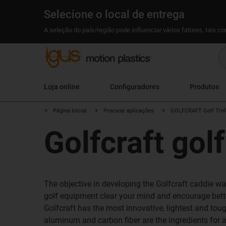
Selecione o local de entrega
A seleção do país/região pode influenciar vários fatores, tais c
Loja online
Configuradores
Produtos
Página Inicial
Procurar aplicações
GOLFCRAFT Golf Trol
Golfcraft gol
The objective in developing the Golfcraft caddie wa
golf equipment clear your mind and encourage bett
Golfcraft has the most innovative, lightest and tou
aluminum and carbon fiber are the ingredients for a