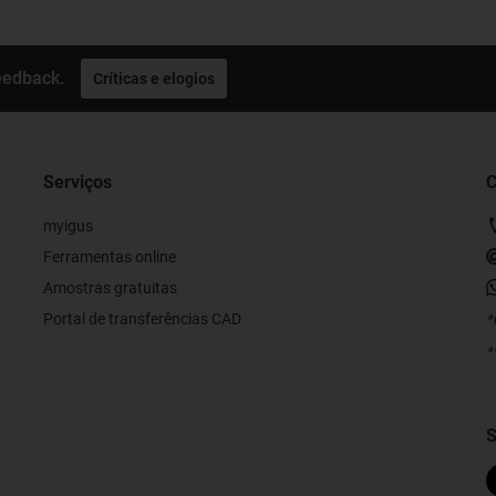
eedback.
Críticas e elogios
Serviços
C
myigus
Ferramentas online
Amostras gratuitas
Portal de transferências CAD
*
*
S