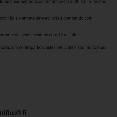
as lutas documentadas ocorreram já em 3000 a.C. e, mesmo
 foco não é o entretenimento, pois é combatido com
 combate de pesos pesados com 12 assaltos.
horas. Em contrapartida, estes oito vídeos são muito mais
triflex® R