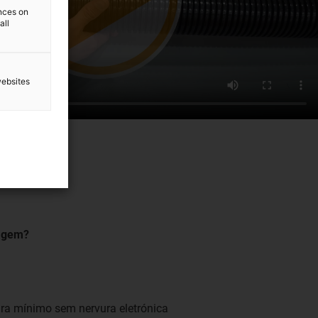
ences on
all
websites
ragem?
ura mínimo sem nervura eletrónica