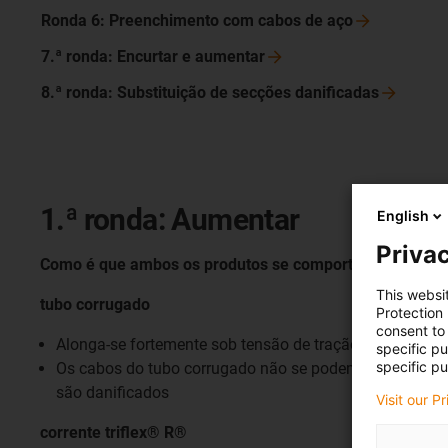
Ronda 6: Preenchimento com cabos de
aço
7.ª ronda: Encurtar e
aumentar
8.ª ronda: Substituição de secções
danificadas
1.ª ronda: Aumentar
English
Privac
Como é que ambos os produtos se comportam sob tensã
This websi
tubo corrugado
Protection
consent to 
Alonga-se fortemente sob tensão de tração
specific p
specific pu
Os cabos do tubo corrugado não se podem alongar na 
são danificados
Visit our P
corrente triflex® R®