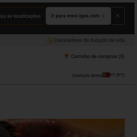
Ir para www.igus.com
das as localizações
Calculadores da duração de vida
Carrinho de compras
(0)
PT
(
PT
)
Contacto direto