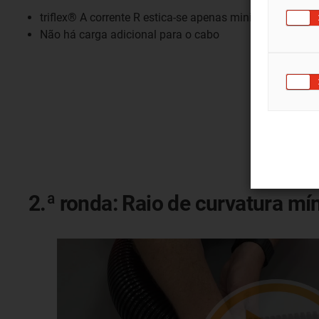
triflex® A corrente R estica-se apenas minimamente so
Não há carga adicional para o cabo
2.ª ronda: Raio de curvatura mí