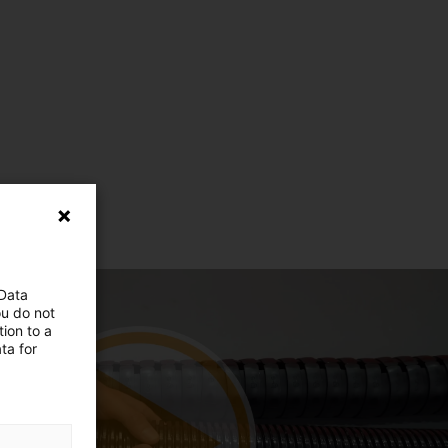
 Data
ou do not
ion to a
ta for