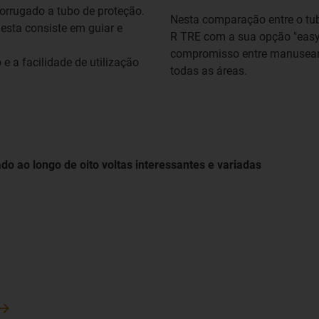
corrugado a tubo de proteção.
Nesta comparação entre o tubo
 esta consiste em guiar e
R TRE com a sua opção "easy to
compromisso entre manuseame
 a facilidade de utilização
todas as áreas.
ado ao longo de oito voltas interessantes e variadas