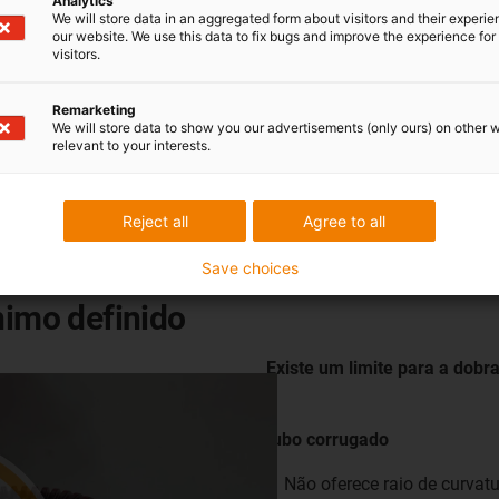
Analytics
We will store data in an aggregated form about visitors and their experi
b tensão de tração
our website. We use this data to fix bugs and improve the experience for 
visitors.
Remarketing
We will store data to show you our advertisements (only ours) on other 
relevant to your interests.
Reject all
Agree to all
Save choices
nimo definido
Existe um limite para a dob
tubo corrugado
Não oferece raio de curvat