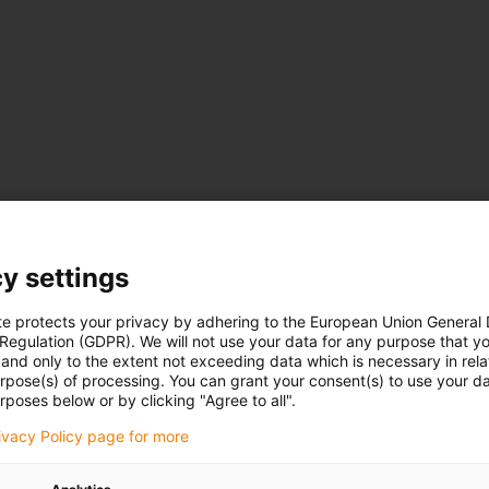
y settings
o de tração?
te protects your privacy by adhering to the European Union General
 Regulation (GDPR). We will not use your data for any purpose that y
and only to the extent not exceeding data which is necessary in relat
urpose(s) of processing. You can grant your consent(s) to use your da
rposes below or by clicking "Agree to all".
mesma proporção e, portanto,
rivacy Policy page for more