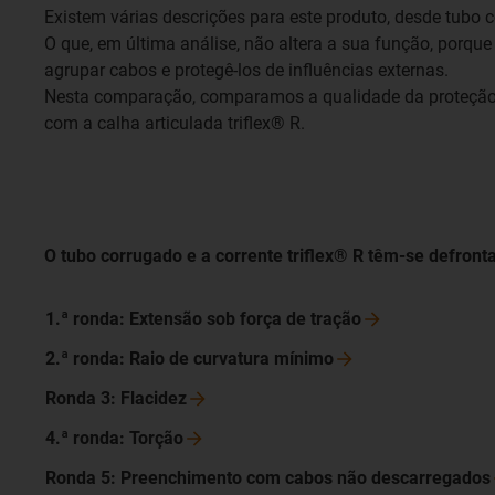
Existem várias descrições para este produto, desde tubo 
O que, em última análise, não altera a sua função, porque
agrupar cabos e protegê-los de influências externas.
Nesta comparação, comparamos a qualidade da proteção e
com a calha articulada triflex® R.
O tubo corrugado
e a corrente triflex® R têm-se defront
1.ª ronda: Extensão sob força de
tração
2.ª ronda: Raio de curvatura
mínimo
Ronda 3:
Flacidez
4.ª ronda:
Torção
Ronda 5: Preenchimento com cabos não
descarregados