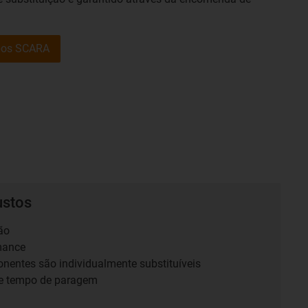
abos SCARA
ustos
ão
mance
entes são individualmente substituíveis
e tempo de paragem