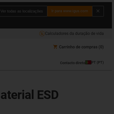
Ir para www.igus.com
Ver todas as localizações
Calculadores da duração de vida
Carrinho de compras
(0)
PT
(
PT
)
Contacto direto
aterial ESD