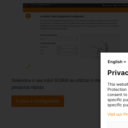
English
Privac
Selecione o seu robô SCARA ao utilizar o menu ou a
This websi
pesquisa rápida.
Protection
consent to 
specific p
Ir para o configurador
specific pu
Visit our P