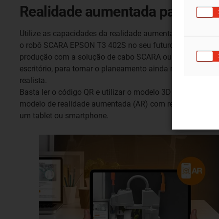
Realidade aumentada para a s
Utilize as capacidades da realidade aumentada e projete
o robô SCARA EPSON T3 402S no seu futuro local de
produção com a solução de cabo SCARA ou apenas no
escritório, para tornar o planeamento ainda mais
realista.
Basta ler o código QR e utilizar o modelo 3D ou o
modelo de realidade aumentada (AR) com recursos a
um tablet ou smartphone.