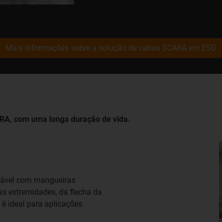
Mais informações sobre a solução de cabos SCARA em ESD
ARA, com uma longa duração de vida.
fiável com mangueiras
 extremidades, da flecha da
 é ideal para aplicações