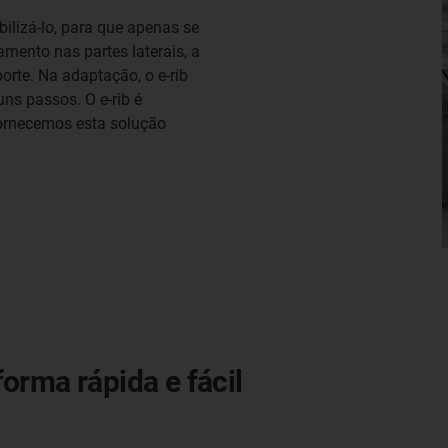
ilizá-lo, para que apenas se
ento nas partes laterais, a
te. Na adaptação, o e-rib
ns passos. O e-rib é
fornecemos esta solução
orma rápida e fácil