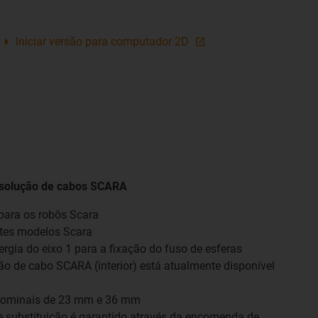
Iniciar versão para computador 2D
 solução de cabos SCARA
para os robôs Scara
ntes modelos Scara
ergia do eixo 1 para a fixação do fuso de esferas
ão de cabo SCARA (interior) está atualmente disponível
 nominais de 23 mm e 36 mm
e substituição é garantido através da encomenda de