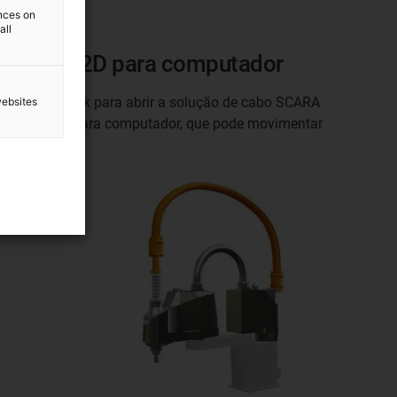
ences on
all
Versão 2D para computador
Clique no link para abrir a solução de cabo SCARA
websites
versão 2D para computador, que pode movimentar
livremente.