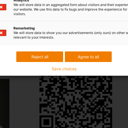
Analytics
olução de cabos SCARA
We will store data in an aggregated form about visitors and their experi
our website. We use this data to fix bugs and improve the experience for 
visitors.
Realidade aumentada
Remarketing
A função de realidade aumentada pode ser utilizada
We will store data to show you our advertisements (only ours) on other 
relevant to your interests.
para digitalizar o código QR com um telemóvel ou tablet.
Não é necessária qualquer transferência adicional.
Reject all
Agree to all
Save choices