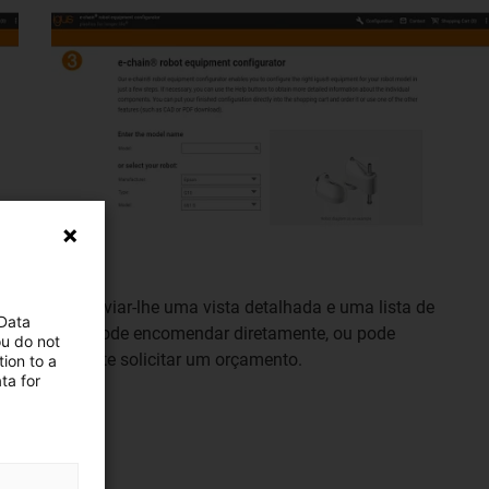
Podemos enviar-lhe uma vista detalhada e uma lista de
 Data
peças que pode encomendar diretamente, ou pode
ou do not
simplesmente solicitar um orçamento.
ion to a
ta for