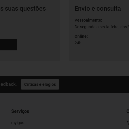
as suas questões
Envio e consulta
Pessoalmente:
De segunda a sexta-feira, das 9
Online:
24h
eedback.
Críticas e elogios
Serviços
C
myigus