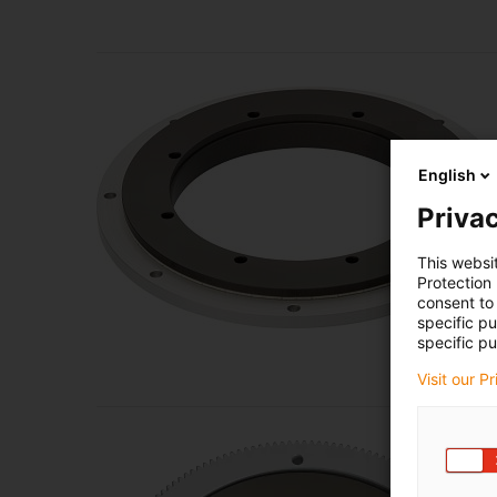
English
Privac
This websi
Protection
consent to 
specific p
specific pu
Visit our P