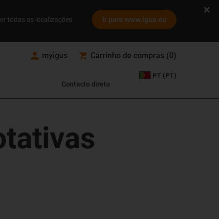
Ir para www.igus.eu
er todas as localizações
myigus
Carrinho de compras
(
0
)
PT (PT)
Contacto direto
tativas