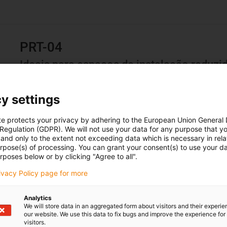
PRT-04
Ideais para espaços de instalação reduzi
As novas coroas rotativas deslizantes PRT-04 são 60% mai
instalação foi também reduzida a metade, dando mais lib
y settings
NOVIDADE: agora também disponível nos tamanhos 20 e
te protects your privacy by adhering to the European Union General
 Regulation (GDPR). We will not use your data for any purpose that y
and only to the extent not exceeding data which is necessary in relat
Mais informações
urpose(s) of processing. You can grant your consent(s) to use your da
rposes below or by clicking "Agree to all".
rivacy Policy page for more
Analytics
PRT-04 com coroa exterior dentad
We will store data in an aggregated form about visitors and their experi
our website. We use this data to fix bugs and improve the experience for 
visitors.
A dentada exterior (ST) está agora também disponível na