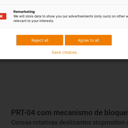
Remarketing
Mais informações
We will store data to show you our advertisements (only ours) on other 
relevant to your interests.
Reject all
Agree to all
Save choices
PRT-04 com mecanismo de bloque
Coroas rotativas deslizantes stopmotion