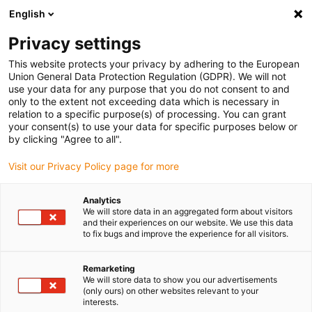
English
Selecione o local de entrega
Privacy settings
A seleção do país/região pode influenciar vários
fatores, tais como preço, opções de envio e
This website protects your privacy by adhering to the European
disponibilidade de produtos.
Union General Data Protection Regulation (GDPR). We will not
use your data for any purpose that you do not consent to and
Ir para
only to the extent not exceeding data which is necessary in
Ver todas as localizações
www.igus.com
relation to a specific purpose(s) of processing. You can grant
your consent(s) to use your data for specific purposes below or
by clicking "Agree to all".
search
(
0
)
Visit our Privacy Policy page for more
search
Página Inicial
...
Instruções de montagem
Analytics
We will store data in an aggregated form about visitors
drylin® – porcas
and their experiences on our website. We use this data
to fix bugs and improve the experience for all visitors.
trapezoidais –
Remarketing
Instruções de
We will store data to show you our advertisements
(only ours) on other websites relevant to your
montagem
interests.