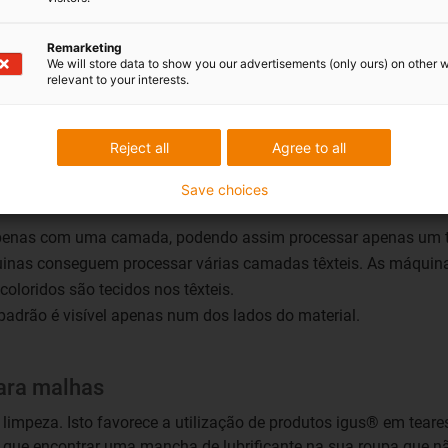
izadas inúmeras agulhas para tricotar pontos num padrão circula
Remarketing
We will store data to show you our advertisements (only ours) on other 
relevant to your interests.
 agulhas e são retirados por meio de uma carruagem em movimen
carrete assentam numa base. A mesa com as bobines de fio está 
Reject all
Agree to all
Save choices
sificados de acordo com vários tipos:
apenas com uma camada, podendo assim processar apenas um ti
quinas conseguem processar várias camadas têxteis. As máquin
coloridos são tecidos nos têxteis.
 padrão é visível apenas num dos lados do material.
para malhas
 e limpeza. Isto favorece a utilização de produtos igus® em tear
 do que encontrar uma mancha de lubrificante na sua roupa que