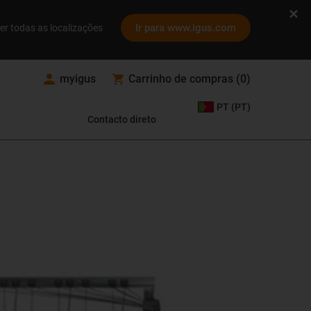
Ir para www.igus.com
er todas as localizações
myigus
Carrinho de compras
(
0
)
PT (PT)
Contacto direto