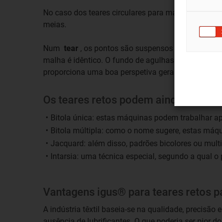
No caso dos teares circulares para malhas, são util
meias.
Num
tear
, os pontos são suspensos numa fila em
malha é idêntico. O fundo de agulhas e a guia do 
proporciona uma boa perspetiva geral.
Os teares retos podem ainda ser clas
Bitola única: estas máquinas podem trabalhar 
Bitola múltipla: como o nome sugere, estas má
Jacquard: além disso, padrões bicolores ou multi
Intarsia: uma técnica especial, segundo a qual o
Vantagens igus® para teares retos 
A indústria têxtil baseia-se na qualidade, precisão
ausência de lubrificantes. O que poderia ser pior