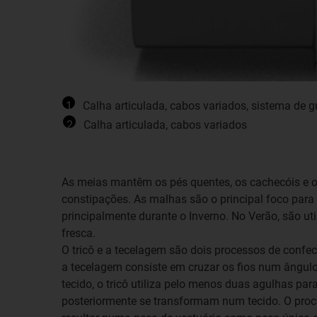
1
Calha articulada, cabos variados, sistema de gu
2
Calha articulada, cabos variados
As meias mantêm os pés quentes, os cachecóis e 
constipações. As malhas são o principal foco para
principalmente durante o Inverno. No Verão, são uti
fresca.
O tricô e a tecelagem são dois processos de confe
a tecelagem consiste em cruzar os fios num ângul
tecido, o tricô utiliza pelo menos duas agulhas par
posteriormente se transformam num tecido. O proc