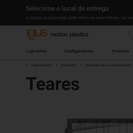
Selecione o local de entrega
A seleção do país/região pode influenciar vários fatores, tais c
Loja online
Configuradores
Produtos
Página Inicial
Indústrias
Soluções para a indústria têxtil
Teares