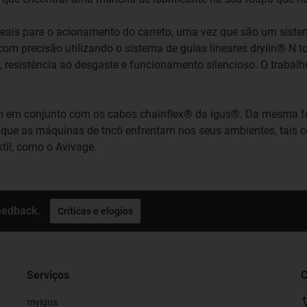
deais para o acionamento do carreto, uma vez que são um sistem
om precisão utilizando o sistema de guias lineares drylin® N t
, resistência ao desgaste e funcionamento silencioso. O traba
m em conjunto com os cabos chainflex® da igus®. Da mesma fo
ue as máquinas de tricô enfrentam nos seus ambientes, tais com
til, como o Avivage.
eedback.
Críticas e elogios
Serviços
C
myigus