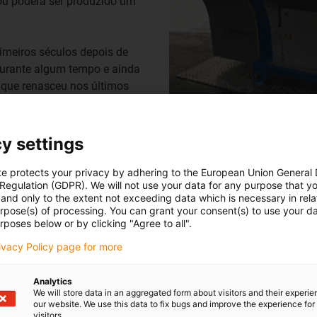
ou poderá ser produzido um
rimeiros séculos depois de
durante algum tempo e ainda
 que renasceu nos últimos
 número de eventos públicos
ma de arte.
y settings
te protects your privacy by adhering to the European Union General
 Regulation (GDPR). We will not use your data for any purpose that y
and only to the extent not exceeding data which is necessary in relat
dentemente, algo do passado. Os primeiros teares (que inicialm
urpose(s) of processing. You can grant your consent(s) to use your da
nte, são produzidos diversos têxteis (vestuário, têxteis para o l
rposes below or by clicking "Agree to all".
rculares e retos.
rivacy Policy page for more
rma que o manual, pois baseia-se no mesmo princípio. São ut
Analytics
 Quando rematados, estes pontos formam um tecido ou mesmo u
We will store data in an aggregated form about visitors and their experi
 tricotar têm um fundo de agulhas completo.
our website. We use this data to fix bugs and improve the experience for 
visitors.