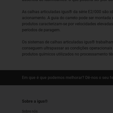
As calhas articuladas igus® da série E2/000 são i
acionamento. A guia do carreto pode ser montada c
produtos caracterizam-se por velocidades elevadas
períodos de paragem.
Os sistemas de calhas articuladas igus® trabalha
conseguem ultrapassar as condições operacionais q
produtos químicos utilizados no processamento têx
Em que é que podemos melhorar? Dê-nos o seu f
Sobre a igus®
Sobre nós