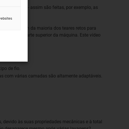
r tipo "tubo" - assim são feitas, por exemplo, as
websites
to. O design da maioria dos teares retos para
situada na parte superior da máquina. Este vídeo
po de fio.
as com várias camadas são altamente adaptáveis.
es, devido às suas propriedades mecânicas e à total
 não desaparece mesmo após várias lavagens?