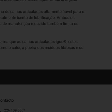
a de calhas articuladas altamente fiável para o
otalmente isento de lubrificação. Ambos os
lho de manutenção reduzido também limita os
rma que as calhas articuladas igus®, estes
o o calor, a poeira dos resíduos fibrosos e os
ontacto
226 109 000*