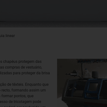
ia linear
os chapéus protegem das
 as compras de vestuário,
lizadas para proteger da brisa
cção de têxteis. Enquanto que
o recto, formando assim um
a formar pontos, que
esso de tricotagem pode