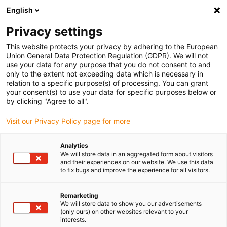
English
Selecione o local de entrega
Privacy settings
A seleção do país/região pode influenciar vários
fatores, tais como preço, opções de envio e
This website protects your privacy by adhering to the European
disponibilidade de produtos.
Union General Data Protection Regulation (GDPR). We will not
use your data for any purpose that you do not consent to and
Ir para
only to the extent not exceeding data which is necessary in
Ver todas as localizações
www.igus.com
relation to a specific purpose(s) of processing. You can grant
your consent(s) to use your data for specific purposes below or
by clicking "Agree to all".
search
(
0
)
Visit our Privacy Policy page for more
search
Página Inicial
...
Analytics
We will store data in an aggregated form about visitors
Imagiologia para diagnósticos (tomografia
and their experiences on our website. We use this data
computadorizada/ressonância magnética/raios X)
to fix bugs and improve the experience for all visitors.
Imagiologia para
diagnósticos
Remarketing
We will store data to show you our advertisements
(only ours) on other websites relevant to your
(tomografia
interests.