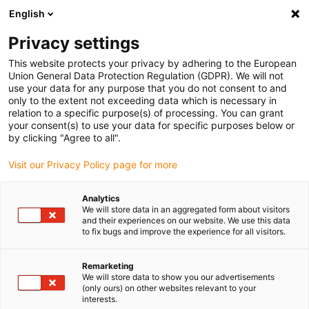
English
Selecione o local de entrega
Privacy settings
A seleção do país/região pode influenciar vários
fatores, tais como preço, opções de envio e
This website protects your privacy by adhering to the European
disponibilidade de produtos.
Union General Data Protection Regulation (GDPR). We will not
use your data for any purpose that you do not consent to and
Ir para
only to the extent not exceeding data which is necessary in
Ver todas as localizações
www.igus.com
relation to a specific purpose(s) of processing. You can grant
your consent(s) to use your data for specific purposes below or
by clicking "Agree to all".
search
(
0
)
Visit our Privacy Policy page for more
search
Página Inicial
...
Analytics
We will store data in an aggregated form about visitors
Exemplos de aplicação na indústria da tecnologia médica
and their experiences on our website. We use this data
to fix bugs and improve the experience for all visitors.
Remarketing
We will store data to show you our advertisements
(only ours) on other websites relevant to your
interests.