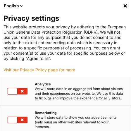
English
Selecione o local de entrega
Privacy settings
A seleção do país/região pode influenciar vários
fatores, tais como preço, opções de envio e
This website protects your privacy by adhering to the European
disponibilidade de produtos.
Union General Data Protection Regulation (GDPR). We will not
use your data for any purpose that you do not consent to and
Ir para
only to the extent not exceeding data which is necessary in
Ver todas as localizações
www.igus.com
relation to a specific purpose(s) of processing. You can grant
your consent(s) to use your data for specific purposes below or
by clicking "Agree to all".
search
(
0
)
Visit our Privacy Policy page for more
search
Página Inicial
...
Analytics
We will store data in an aggregated form about visitors
Baixa vibração e aplicabilidade em salas limpas
and their experiences on our website. We use this data
Aplicações
to fix bugs and improve the experience for all visitors.
modernas com
Remarketing
We will store data to show you our advertisements
calhas articuladas
(only ours) on other websites relevant to your
interests.