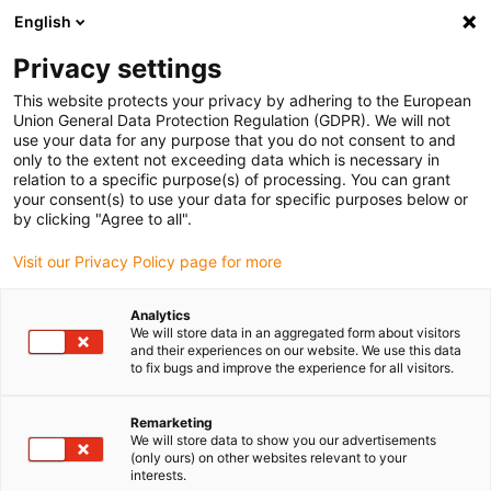
English
Selecione o local de entrega
Privacy settings
A seleção do país/região pode influenciar vários
fatores, tais como preço, opções de envio e
This website protects your privacy by adhering to the European
disponibilidade de produtos.
Union General Data Protection Regulation (GDPR). We will not
use your data for any purpose that you do not consent to and
Ir para
only to the extent not exceeding data which is necessary in
Ver todas as localizações
www.igus.com
relation to a specific purpose(s) of processing. You can grant
your consent(s) to use your data for specific purposes below or
by clicking "Agree to all".
search
(
0
)
Visit our Privacy Policy page for more
search
Página Inicial
...
Sistema de fatiar Schiwa
Analytics
We will store data in an aggregated form about visitors
Segura, robusta e
and their experiences on our website. We use this data
to fix bugs and improve the experience for all visitors.
limpa
Remarketing
We will store data to show you our advertisements
(only ours) on other websites relevant to your
Calhas articuladas de design
interests.