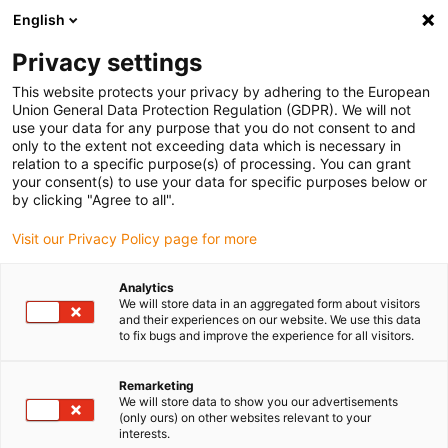
English
Selecione o local de entrega
Privacy settings
A seleção do país/região pode influenciar vários
fatores, tais como preço, opções de envio e
This website protects your privacy by adhering to the European
disponibilidade de produtos.
Union General Data Protection Regulation (GDPR). We will not
use your data for any purpose that you do not consent to and
Ir para
only to the extent not exceeding data which is necessary in
Ver todas as localizações
www.igus.eu
relation to a specific purpose(s) of processing. You can grant
your consent(s) to use your data for specific purposes below or
by clicking "Agree to all".
search
(
0
)
Visit our Privacy Policy page for more
search
Página Inicial
...
Movimentos na vertical
Analytics
We will store data in an aggregated form about visitors
Calha articuladas
and their experiences on our website. We use this data
to fix bugs and improve the experience for all visitors.
para movimentos
Remarketing
na vertical
We will store data to show you our advertisements
(only ours) on other websites relevant to your
interests.