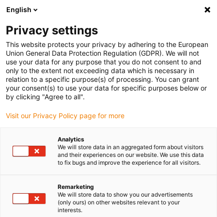
English
Selecione o local de entrega
Privacy settings
A seleção do país/região pode influenciar vários
fatores, tais como preço, opções de envio e
This website protects your privacy by adhering to the European
disponibilidade de produtos.
Union General Data Protection Regulation (GDPR). We will not
use your data for any purpose that you do not consent to and
Ir para
only to the extent not exceeding data which is necessary in
Ver todas as localizações
www.igus.com
relation to a specific purpose(s) of processing. You can grant
your consent(s) to use your data for specific purposes below or
by clicking "Agree to all".
search
(
0
)
Visit our Privacy Policy page for more
search
Página Inicial
...
Analytics
We will store data in an aggregated form about visitors
Covid-19: informação atual sobre prazos, medidas
and their experiences on our website. We use this data
preventivas e apoio técnico
to fix bugs and improve the experience for all visitors.
Covid-19:
informação atual
Remarketing
We will store data to show you our advertisements
(only ours) on other websites relevant to your
sobre prazos,
interests.