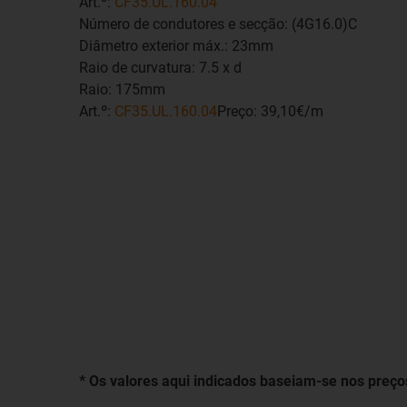
Art.º:
CF35.UL.160.04
Número de condutores e secção: (4G16.0)C
Diâmetro exterior máx.: 23mm
Raio de curvatura: 7.5 x d
Raio: 175mm
Art.º:
CF35.UL.160.04
Preço: 39,10€/m
* Os valores aqui indicados baseiam-se nos preços