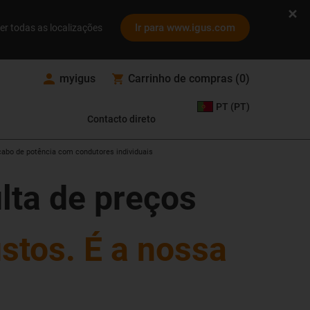
Ir para www.igus.com
er todas as localizações
myigus
Carrinho de compras
(
0
)
PT (PT)
Contacto direto
 cabo de potência com condutores individuais
lta de preços
ustos.
É a nossa