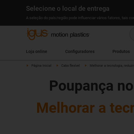
Selecione o local de entrega
A seleção do país/região pode influenciar vários fatores, tais c
Loja online
Configuradores
Produtos
Página Inicial
Cabo flexível
Melhorar a tecnologia, reduzi
Poupança nos
Melhorar a tec