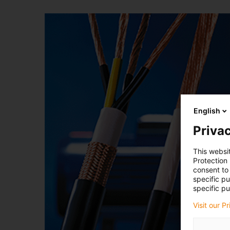
English
Privac
This websi
Protection
consent to 
specific p
specific pu
Visit our P