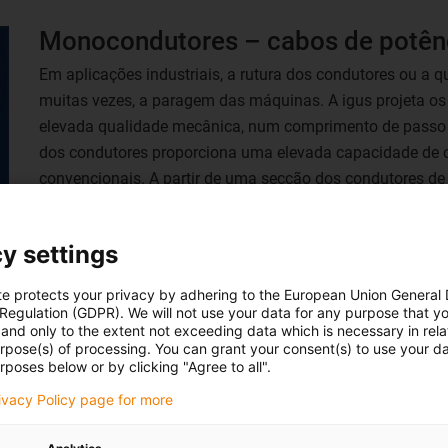
Monocondutores – cabos de potên
Em aplicações industriais, a rutura dos condutores ou a 
muitas vezes, a paragem das máquinas. A igus projeta os
elevada qualidade mecânica, num comprimento de passo ot
dos condutores proporciona uma elevada capacidade de 
convencionais. A partir de uma secção dos condutores 
para sistemas de calhas articuladas, logo estes podem se
pequeno, beneficiando ainda o design mecânico de todo o 
y settings
O preço e a dimensão são as duas características princi
te protects your privacy by adhering to the European Union General
monocondutor em relação a um cabo de potência multic
 Regulation (GDPR). We will not use your data for any purpose that y
and only to the extent not exceeding data which is necessary in relat
a um custo significativamente mais baixo do que a altern
urpose(s) of processing. You can grant your consent(s) to use your da
um processamento mais rápido que, em última instância, 
rposes below or by clicking "Agree to all".
rivacy Policy page for more
Para além de reduzirem os custos, também ocupam menos
instalação é apertado. Estes fatores tornam a utilização