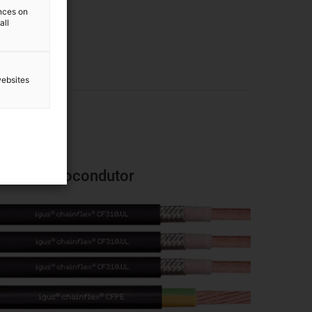
ences on
all
websites
Cabo monocondutor