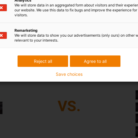
Analytics
especialmente atrativa em diferentes aplicações.
We will store data in an aggregated form about visitors and their experi
our website. We use this data to fix bugs and improve the experience for 
visitors.
Remarketing
We will store data to show you our advertisements (only ours) on other 
relevant to your interests.
abos de catálogo
Reject all
Agree to all
Save choices
VS.