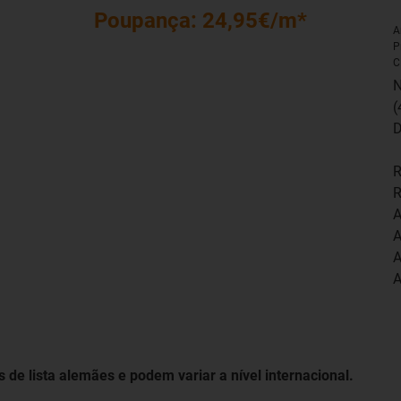
Poupança: 24,95€/m*
A
P
C
N
(
D
R
R
A
A
A
A
 de lista alemães e podem variar a nível internacional.