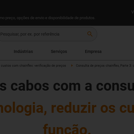
V
omo preço, opções de envio e disponibilidade de produtos.
search
Indústrias
Serviços
Empresa
r custos com chainflex: verificação de preços
Consulta de preços chainflex, Parte 3:
 cabos com a consu
nologia, reduzir os c
função.