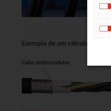
Exemplo de um cálculo para c
Cabo multicondutor