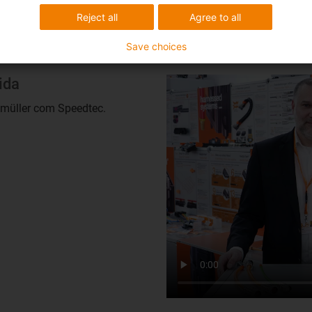
Reject all
Agree to all
Save choices
ida
müller com Speedtec.