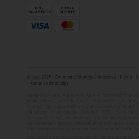
PRÉ-
CONTA
PAGAMENTO
CLIENTE
© igus, 2025
|
Empresa
|
Emprego
|
Imprensa
|
Feiras
|
C
|
Canal de denúncias
Os termos "Apiro", "AutoChain", "CFRIP", "chainflex", "chainge",
chain systems", quot;e-ketten", "e-kettensysteme", "e-loop", "ene
"igumid", "igus", "igus melhora o que se move", quot;igus:bike
for longer life", "print2mold", "Rawbot", "RBTX", "readycable",
"tribotape", "triflex", "twisterchain", "when it moves, igus
da Alemanha e, quando aplicável, em outros países. Esta é
ou das empresas do grupo da igus na Alemanha, na União E
A igus® SE & Co. KG salienta que não vende quaisquer pro