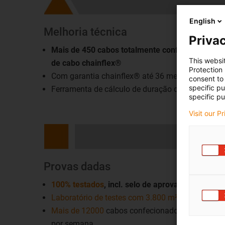
English
Melhoria técnica
Privac
Mais de 450 cabos totalmente confecionados em
This websi
de cabo chainflex®
Protection
Com garantia chainflex® até 36 meses
consent to 
specific p
Ferramenta de cálculo de duração de vida online
specific pu
Visit our P
Provas dadas
100% testados
, incl. selo de aprovação e relató
Laboratório de testes com 3.800 m²
Mais de 12000
cabos confecionados e testados 
por semana