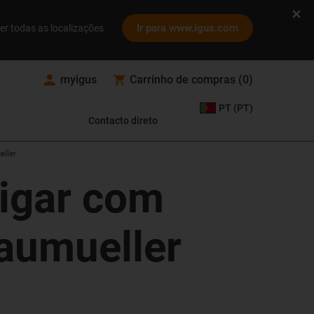
Ir para www.igus.com
er todas as localizações
myigus
Carrinho de compras
(
0
)
PT (PT)
Contacto direto
eller
ligar com
aumueller