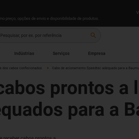
V
omo preço, opções de envio e disponibilidade de produtos.
search
Indústrias
Serviços
Empresa
 dos cabos confecionados
Cabo de acionamento Speedtec adequado para a Baumu
cabos prontos a 
quados para a B
 receber cabos prontos a