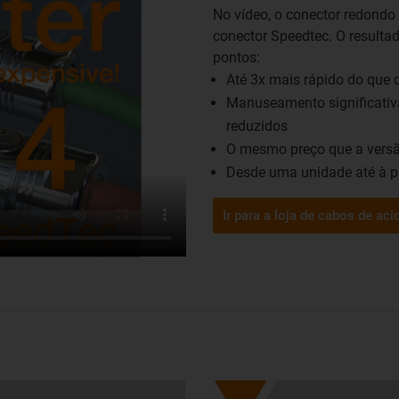
No vídeo, o conector redond
conector Speedtec. O resulta
pontos:
Até 3x mais rápido do que 
Manuseamento significativ
reduzidos
O mesmo preço que a versã
Desde uma unidade até à p
Ir para a loja de cabos de 