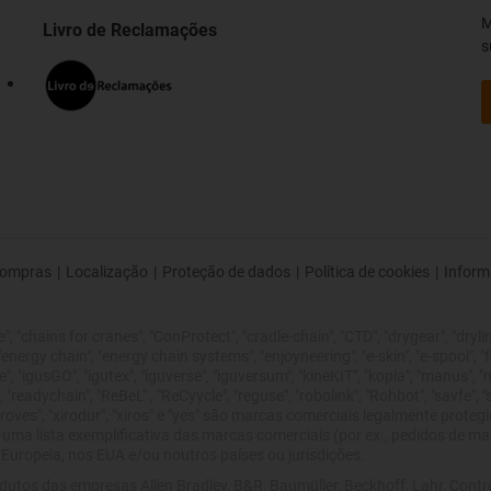
M
Livro de Reclamações
s
ompras
|
Localização
|
Proteção de dados
|
Política de cookies
|
Inform
 "chains for cranes", "ConProtect", "cradle-chain", "CTD", "drygear", "drylin",
rgy chain", "energy chain systems", "enjoyneering", "e-skin", "e-spool", "fixflex
", "igusGO", "igutex", "iguverse", "iguversum", "kineKIT", "kopla", "manus", 
 "readychain", "ReBeL" , "ReCyycle", "reguse", "robolink", "Rohbot", "savfe", 
 improves", "xirodur", "xiros" e "yes" são marcas comerciais legalmente pro
 uma lista exemplificativa das marcas comerciais (por ex., pedidos de 
uropeia, nos EUA e/ou noutros países ou jurisdições.
dutos das empresas Allen Bradley, B&R, Baumüller, Beckhoff, Lahr, Con