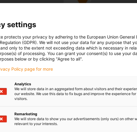
Redução do custo
y settings
 sete qualidades diferentes
As sete qualidades dão-lh
te protects your privacy by adhering to the European Union General
funcionar na sua aplicação
 Regulation (GDPR). We will not use your data for any purpose that y
Redução da necessidade de
and only to the extent not exceeding data which is necessary in relat
urpose(s) of processing. You can grant your consent(s) to use your da
horas
rposes below or by clicking "Agree to all".
rivacy Policy page for more
Analytics
We will store data in an aggregated form about visitors and their experi
our website. We use this data to fix bugs and improve the experience for 
visitors.
Sustentabilidade
rio de teste
Materiais dos cabos com e
Remarketing
We will store data to show you our advertisements (only ours) on other 
+ maquinagem = Fiabilidad
relevant to your interests.
digitalmente
Personalização do
cálculo
sobredimensionamento