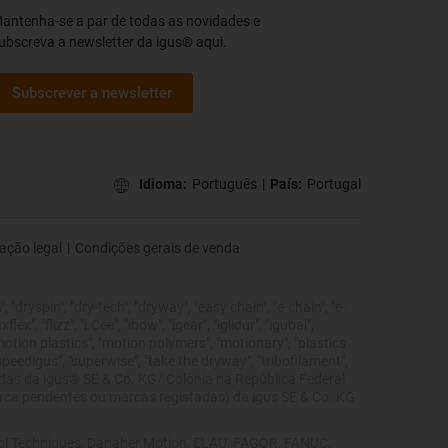
antenha-se a par de todas as novidades e
ubscreva a newsletter da igus® aqui.
Subscrever a newsletter
Idioma:
Português
|
País:
Portugal
ação legal
|
Condições gerais de venda
 "dryspin", "dry-tech", "dryway", "easy chain", "e-chain", "e-
", "flizz", "i.Cee", "ibow", "igear", "iglidur", "igubal",
"motion plastics", "motion polymers", "motionary", "plastics
"speedigus", "superwise", "take the dryway", "tribofilament",
tegidas da igus® SE & Co. KG/ Colónia na República Federal
marca pendentes ou marcas registadas) da igus SE & Co. KG
trol Techniques, Danaher Motion, ELAU, FAGOR, FANUC,