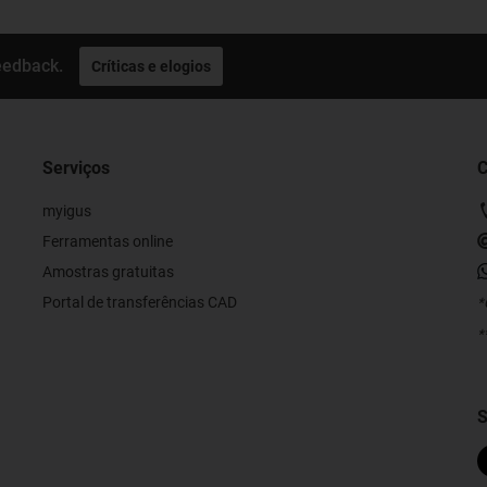
eedback.
Críticas e elogios
Serviços
C
myigus
Ferramentas online
Amostras gratuitas
Portal de transferências CAD
*
*
S