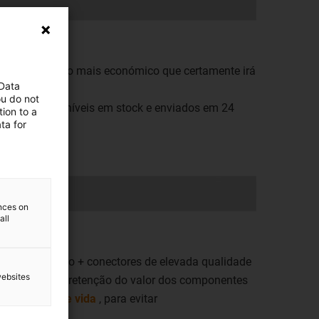
e sempre o cabo mais económico que certamente irá
 Data
ou do not
 stock: disponíveis em stock e enviados em 24
ion to a
ta for
ences on
all
levada duração + conectores de elevada qualidade
websites
e garantida e retenção do valor dos componentes
 da duração de vida
, para evitar