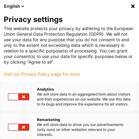
English
Selecione o local de entrega
Privacy settings
A seleção da página do país/região pode influenciar vários
factores
This website protects your privacy by adhering to the European
Union General Data Protection Regulation (GDPR). We will not
use your data for any purpose that you do not consent to and
Ver todas as localizações
only to the extent not exceeding data which is necessary in
relation to a specific purpose(s) of processing. You can grant
your consent(s) to use your data for specific purposes below or
Ir para www.igus.com
by clicking "Agree to all".
Visit our Privacy Policy page for more
(0)
Analytics
We will store data in an aggregated form about visitors
and their experiences on our website. We use this data
to fix bugs and improve the experience for all visitors.
Página inicial igus Portugal
Tipos de aplicações
Aplicação vertical suspensa
Remarketing
We will store data to show you our advertisements
(only ours) on other websites relevant to your
Aplicação vertical
interests.