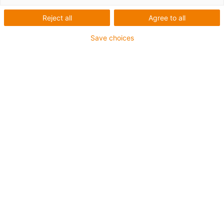
articuladas
Reject all
Agree to all
Save choices
Calhas articuladas em polímero para
qualquer movimento. Filtre de acordo com
as dimensões, peso e dinâmica e obtenha
resultados rápidos. A pré-seleção das calhas
permite facilmente encontrar e encomendar,
o sistema mais indicado de fornecimento de
energia para a sua aplicação. À direita,
encontra uma descrição geral completa de
todas as calhas articuladas da igus.
Categorias