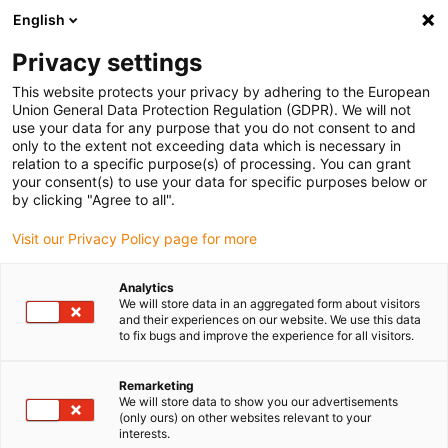
English
Selecione o local de entrega
Privacy settings
A seleção do país/região pode influenciar vários
fatores, tais como preço, opções de envio e
This website protects your privacy by adhering to the European
disponibilidade de produtos.
Union General Data Protection Regulation (GDPR). We will not
use your data for any purpose that you do not consent to and
Ir para
only to the extent not exceeding data which is necessary in
Ver todas as localizações
www.igus.com
relation to a specific purpose(s) of processing. You can grant
your consent(s) to use your data for specific purposes below or
by clicking "Agree to all".
search
(
0
)
Visit our Privacy Policy page for more
search
Página Inicial
Calhas articuladas
Analytics
We will store data in an aggregated form about visitors
Loja online
and their experiences on our website. We use this data
to fix bugs and improve the experience for all visitors.
de calhas
Remarketing
We will store data to show you our advertisements
(only ours) on other websites relevant to your
interests.