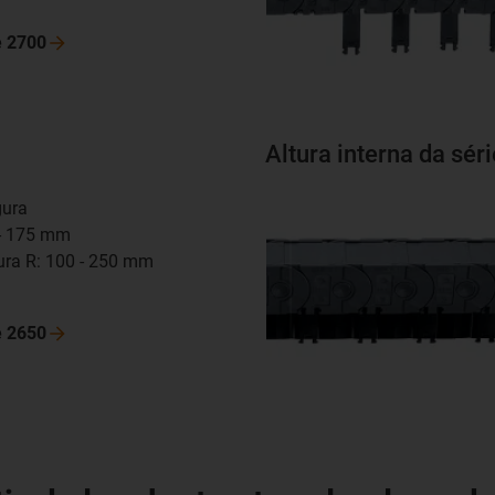
e
2700
Altura interna da sér
gura
0 - 175 mm
tura R: 100 - 250 mm
m
e
2650