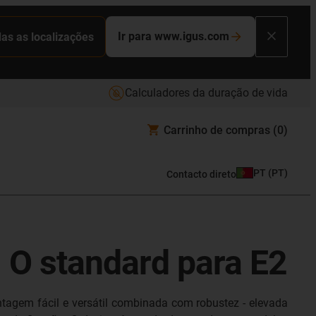
Ir para www.igus.com
das as localizações
Calculadores da duração de vida
Carrinho de compras
(0)
PT
(
PT
)
Contacto direto
- O standard para E2
ntagem fácil e versátil combinada com robustez - elevada