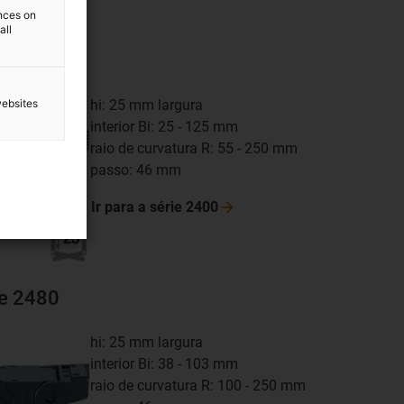
ences on
all
ie 2400
websites
hi: 25 mm largura
interior Bi: 25 - 125 mm
raio de curvatura R: 55 - 250 mm
passo: 46 mm
Ir para a série
2400
ie 2480
hi: 25 mm largura
interior Bi: 38 - 103 mm
raio de curvatura R: 100 - 250 mm