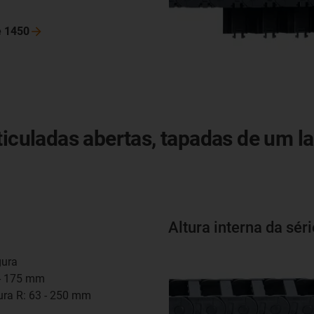
m
e
1450
ticuladas abertas, tapadas de um l
Altura interna da sér
gura
0 - 175 mm
tura R: 63 - 250 mm
m