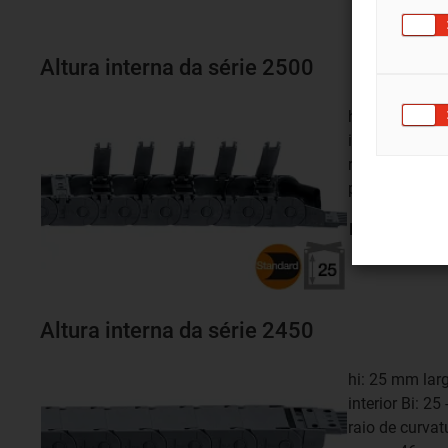
Altura interna da série 2500
hi: 25 mm lar
interior Bi: 2
raio de curva
passo: 46 m
Ir para a séri
Altura interna da série 2450
hi: 25 mm lar
interior Bi: 2
raio de curva