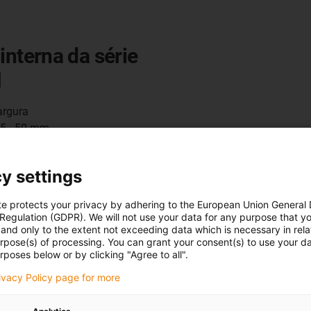
 interna da série
1
argura
 25 - 50 mm
vatura R: 35 - 180 mm
3 mm
y settings
te protects your privacy by adhering to the European Union General
 Regulation (GDPR). We will not use your data for any purpose that y
and only to the extent not exceeding data which is necessary in relat
urpose(s) of processing. You can grant your consent(s) to use your da
rposes below or by clicking "Agree to all".
ticuladas abertas, tapadas de um l
rivacy Policy page for more