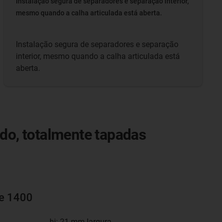
Instalação segura de separadores e separação interior,
mesmo quando a calha articulada está aberta.
Instalação segura de separadores e separação
interior, mesmo quando a calha articulada está
aberta.
ado, totalmente tapadas
ie 1400
hi: 21 mm largura