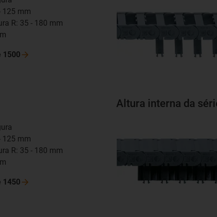
5 - 125 mm
tura R: 35 - 180 mm
mm
e
1500
Altura interna da sér
gura
5 - 125 mm
tura R: 35 - 180 mm
mm
e
1450