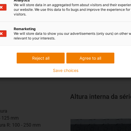
Analytics
We will store data in an aggregated form about visitors and their experi
our website. We use this data to fix bugs and improve the experience for 
visitors.
Altura interna da sér
Remarketing
We will store data to show you our advertisements (only ours) on other 
gura
relevant to your interests.
5 - 125 mm
tura R: 55 - 250 mm
m
Reject all
Agree to all
e
2500
Save choices
Altura interna da sér
gura
5 - 125 mm
tura R: 100 - 250 mm