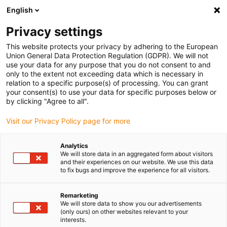
English
Selecione o local de entrega
Privacy settings
A seleção da página do país/região pode influenciar vários
factores
This website protects your privacy by adhering to the European
Union General Data Protection Regulation (GDPR). We will not
use your data for any purpose that you do not consent to and
Ver todas as localizações
only to the extent not exceeding data which is necessary in
relation to a specific purpose(s) of processing. You can grant
your consent(s) to use your data for specific purposes below or
Ir para www.igus.com
by clicking "Agree to all".
Visit our Privacy Policy page for more
(0)
Analytics
We will store data in an aggregated form about visitors
and their experiences on our website. We use this data
to fix bugs and improve the experience for all visitors.
Página inicial igus Portugal
Aplicações
Motores e eixos de fuso para sistemas de medição
Remarketing
We will store data to show you our advertisements
(only ours) on other websites relevant to your
interests.