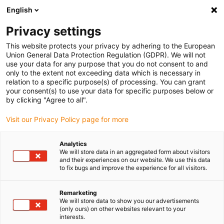
English
Selecione o local de entrega
Privacy settings
A seleção do país/região pode influenciar vários
fatores, tais como preço, opções de envio e
This website protects your privacy by adhering to the European
disponibilidade de produtos.
Union General Data Protection Regulation (GDPR). We will not
use your data for any purpose that you do not consent to and
Ir para
only to the extent not exceeding data which is necessary in
Ver todas as localizações
www.igus.com
relation to a specific purpose(s) of processing. You can grant
your consent(s) to use your data for specific purposes below or
by clicking "Agree to all".
search
(
0
)
Visit our Privacy Policy page for more
search
Página Inicial
...
Pick and place com robôs delta
Analytics
We will store data in an aggregated form about visitors
and their experiences on our website. We use this data
to fix bugs and improve the experience for all visitors.
Remarketing
We will store data to show you our advertisements
(only ours) on other websites relevant to your
interests.