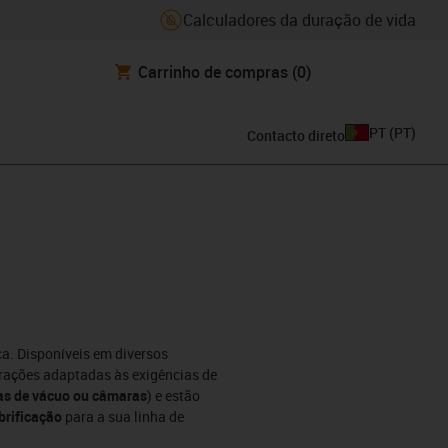
Calculadores da duração de vida
Carrinho de compras
(0)
PT
(
PT
)
Contacto direto
a. Disponíveis em diversos
urações adaptadas às exigências de
as de vácuo ou câmaras
) e estão
brificação
para a sua linha de