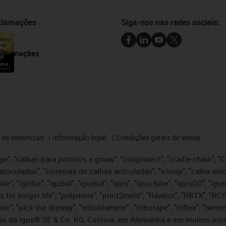
eclamações
Siga-nos nas redes sociais:
 de denúncias
Informação legal
Condições gerais de venda
e", "calhas para pórticos e gruas", "conprotect", "cradle-chain", "CTD
articuladas", "sistemas de calhas articuladas", "e-loop", "calha art
, iglide”, "iglidur", "igubal", "igumid", "igus", "igus:bike", "igusGO", "
s for longer life", "polymore", "print2mold", "Rawbot", "RBTX", "RCY
se", "pick the dryway", "tribofilament" , "tribotape", "triflex", "twi
idas da igus® SE & Co. KG, Colónia, em Alemanha e em muitos out