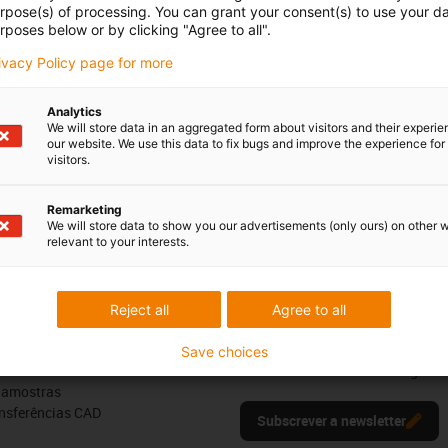
 Maria
urpose(s) of processing. You can grant your consent(s) to use your da
Segunda - Sexta-feira: 9h - 18
rposes below or by clicking "Agree to all".
51 911 928 534*
con-phone
Online
rivacy Policy page for more
Serviço de chat
r email
Segunda - Sexta-feira:
Analytics
We will store data in an aggregated form about visitors and their experi
9h -
our website. We use this data to fix bugs and improve the experience for 
18h
visitors.
Remarketing
We will store data to show you our advertisements (only ours) on other 
Críticas e elogios
relevant to your interests.
Reject all
Agree to all
Newsletter
Mantenha-se a par de todas as n
Save choices
 online
subscreva a newsletter da igus® 
e amostras
ansferências CAD
Subscrever a newsletter