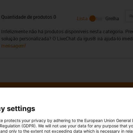
Quantidade de produtos
0
Lista
Grelha
Infelizmente não há produtos disponíveis nesta categoria. Pr
solução personalizada? O LiveChat da igus® irá ajudá-lo ime
mensagem!
y settings
 esclarecer as
Consulta e prazo
te protects your privacy by adhering to the European Union General
almente
 Regulation (GDPR). We will not use your data for any purpose that y
Pessoalmente
and only to the extent not exceeding data which is necessary in relat