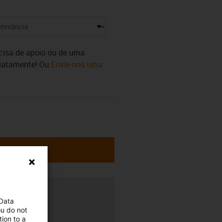
ecisa de apoio ou de uma
diatamente! Ou
Envie-nos uma
 Data
ou do not
ion to a