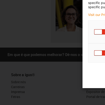
Beatriz
specific p
specific pu
+3
igus-i
Visit our P
Envia
Em que é que podemos melhorar? Dê-nos o seu feedback.
Sobre a igus®
Serviços
Sobre nós
myigus
Carreiras
Ferramentas
Imprensa
Expositor d
Feiras
Portal de tr