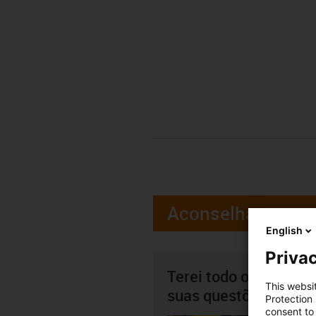
Aconselhamento
English
Privac
Terei todo o gosto em
This websi
suas questões pesso
Protection
consent to 