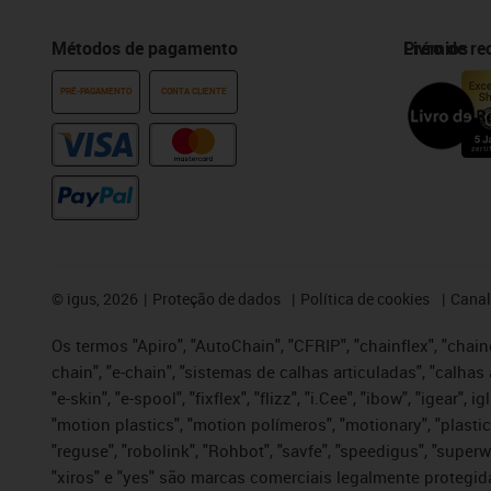
Métodos de pagamento
Prémios
Livro de r
PRÉ-PAGAMENTO
CONTA CLIENTE
©
igus, 2026
Proteção de dados
Política de cookies
Canal
Os termos "Apiro", "AutoChain", "CFRIP", "chainflex", "chaing
chain", "e-chain", "sistemas de calhas articuladas", "calhas 
"e-skin", "e-spool", "fixflex", "flizz", "i.Cee", "ibow", "igear"
"motion plastics", "motion polímeros", "motionary", "plastic
"reguse", "robolink", "Rohbot", "savfe", "speedigus", "superwi
"xiros" e "yes" são marcas comerciais legalmente proteg