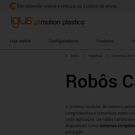
Encomende online e reduza os custos de envio
Loja online
Configuradores
Produtos
I
igus-icon-arrow-right
igus-icon-arrow-right
igus-icon-arrow-ri
Início
Robótica
Sistemas de mó
Robôs C
O sistema modular de robótica permi
comprimentos e tamanhos, estes sis
cada aplicação. Os robôs cartesian
disponíveis como
sistemas completos
produção