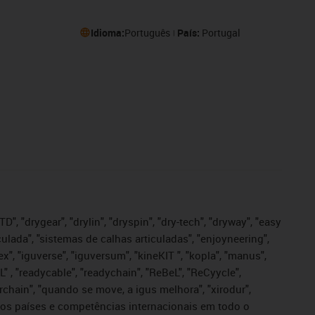
Idioma:
Português
País:
Portugal
", "drygear", "drylin", "dryspin", "dry-tech", "dryway", "easy
iculada", "sistemas de calhas articuladas", "enjoyneering",
igutex", "iguverse", "iguversum", "kineKIT ", "kopla", "manus",
L" , "readycable", "readychain", "ReBeL", "ReCyycle",
sterchain", "quando se move, a igus melhora", "xirodur",
ros países e competências internacionais em todo o