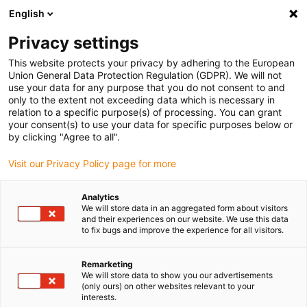
English
(0)
Privacy settings
igus-icon-arrow-right
igus-icon-arrow-right
Início
Robótica
This website protects your privacy by adhering to the European
Union General Data Protection Regulation (GDPR). We will not
use your data for any purpose that you do not consent to and
only to the extent not exceeding data which is necessary in
Automação Low-Cost
relation to a specific purpose(s) of processing. You can grant
your consent(s) to use your data for specific purposes below or
by clicking "Agree to all".
Visit our Privacy Policy page for more
Automatize processos manuais com soluções de Low Cost
Automation (LCA): simples, rápidas e económicas, com retorno do
Analytics
investimento em pouco tempo.
We will store data in an aggregated form about visitors
and their experiences on our website. We use this data
to fix bugs and improve the experience for all visitors.
Remarketing
We will store data to show you our advertisements
(only ours) on other websites relevant to your
interests.