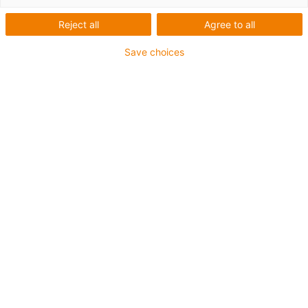
Lista
Grelha
Reject all
Agree to all
Quantidade de produtos
0
Save choices
Infelizmente não há produtos disponíveis nesta
categoria. Precisa de apoio ou de uma solução
personalizada? O LiveChat da igus® irá ajudá-lo
imediatamente! Ou
Envie-nos uma mensagem!
Aconselhamento
Terei todo o gosto em esclarecer as
suas questões pessoalmente