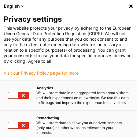
English
Selecione o local de entrega
Privacy settings
A seleção da página do país/região pode influenciar vários
factores
This website protects your privacy by adhering to the European
Union General Data Protection Regulation (GDPR). We will not
use your data for any purpose that you do not consent to and
Ver todas as localizações
only to the extent not exceeding data which is necessary in
relation to a specific purpose(s) of processing. You can grant
your consent(s) to use your data for specific purposes below or
Ir para www.igus.com
by clicking "Agree to all".
Visit our Privacy Policy page for more
(0)
Analytics
We will store data in an aggregated form about visitors
and their experiences on our website. We use this data
to fix bugs and improve the experience for all visitors.
Página inicial igus Portugal
Serviço
Serviço de instalação e colocação em funcionamento
Remarketing
We will store data to show you our advertisements
(only ours) on other websites relevant to your
Serviço de instalação e
interests.