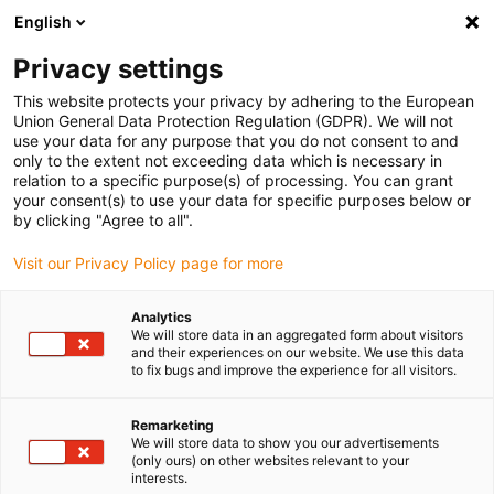
English
Selecione o local de entrega
Privacy settings
A seleção do país/região pode influenciar vários
fatores, tais como preço, opções de envio e
This website protects your privacy by adhering to the European
disponibilidade de produtos.
Union General Data Protection Regulation (GDPR). We will not
use your data for any purpose that you do not consent to and
Ir para
only to the extent not exceeding data which is necessary in
Ver todas as localizações
www.igus.com
relation to a specific purpose(s) of processing. You can grant
your consent(s) to use your data for specific purposes below or
by clicking "Agree to all".
search
(
0
)
Visit our Privacy Policy page for more
search
Página Inicial
...
Analytics
We will store data in an aggregated form about visitors
Novidades 2022 dos smart plastics: loja online i.Sense
and their experiences on our website. We use this data
Prevenir facilmente
to fix bugs and improve the experience for all visitors.
paragens não
Remarketing
We will store data to show you our advertisements
planeadas dos
(only ours) on other websites relevant to your
interests.