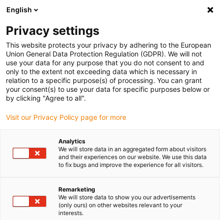
English
Selecione o local de entrega
Privacy settings
A seleção do país/região pode influenciar vários
fatores, tais como preço, opções de envio e
This website protects your privacy by adhering to the European
disponibilidade de produtos.
Union General Data Protection Regulation (GDPR). We will not
use your data for any purpose that you do not consent to and
Ir para
only to the extent not exceeding data which is necessary in
Ver todas as localizações
www.igus.com
relation to a specific purpose(s) of processing. You can grant
your consent(s) to use your data for specific purposes below or
by clicking "Agree to all".
search
(
0
)
Visit our Privacy Policy page for more
search
Página Inicial
...
Analytics
We will store data in an aggregated form about visitors
Sistemas de comando para motores
and their experiences on our website. We use this data
Controlador
to fix bugs and improve the experience for all visitors.
Remarketing
para
We will store data to show you our advertisements
(only ours) on other websites relevant to your
interests.