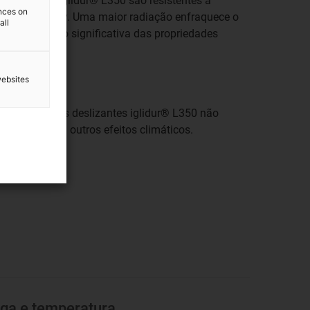
bricados em iglidur® L350 são resistentes à
ences on
 de 2 x 10² Gy. Uma maior radiação enfraquece o
all
ma diminuição significativa das propriedades
websites
dos casquilhos deslizantes iglidur® L350 não
iação UV ou outros efeitos climáticos.
ga e temperatura