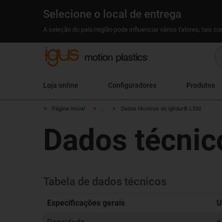
Selecione o local de entrega
A seleção do país/região pode influenciar vários fatores, tais c
Loja online
Configuradores
Produtos
Página Inicial
...
Dados técnicos do iglidur® L350
Dados técnic
Tabela de dados técnicos
Especificações gerais
U