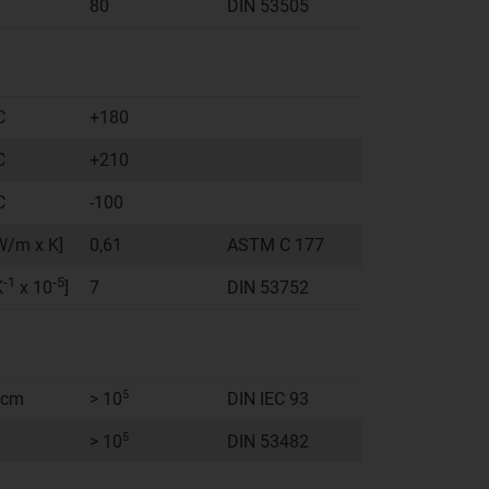
80
DIN 53505
C
+180
C
+210
C
-100
W/m x K]
0,61
ASTM C 177
-1
-5
K
x 10
]
7
DIN 53752
5
cm
> 10
DIN IEC 93
5
> 10
DIN 53482