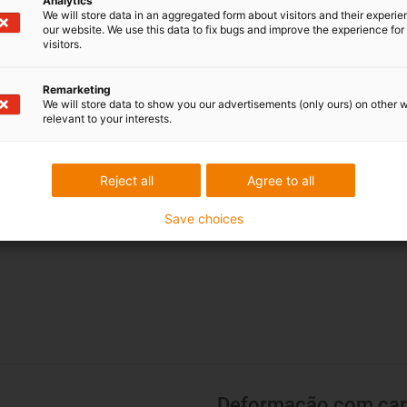
Os casquilhos deslizantes fa
Analytics
We will store data in an aggregated form about visitors and their experi
radiação até uma intensidade
our website. We use this data to fix bugs and improve the experience for 
0 a temperatura
material e poderá resultar nu
visitors.
mecânicas.
tente
Remarketing
We will store data to show you our advertisements (only ours) on other 
Resistente a raios UV
relevant to your interests.
As propriedades do material 
mudam quando expostos a rad
Reject all
Agree to all
Save choices
Deformação com car