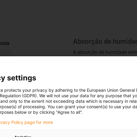
Absorção de humida
ência
A absorção de humidade ext
climáticas normais e 1,4% d
permite o funcionamento con
ambientes submersos.
y settings
te protects your privacy by adhering to the European Union General
Vácuo
 Regulation (GDPR). We will not use your data for any purpose that y
and only to the extent not exceeding data which is necessary in relat
Em vácuo, a humidade existen
urpose(s) of processing. You can grant your consent(s) to use your da
absorção de humidade, é poss
rposes below or by clicking "Agree to all".
rivacy Policy page for more
Resistência à radiaç