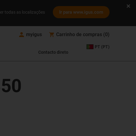
Ir para www.igus.com
er todas as localizações
myigus
Carrinho de compras
(
0
)
PT (PT)
Contacto direto
350