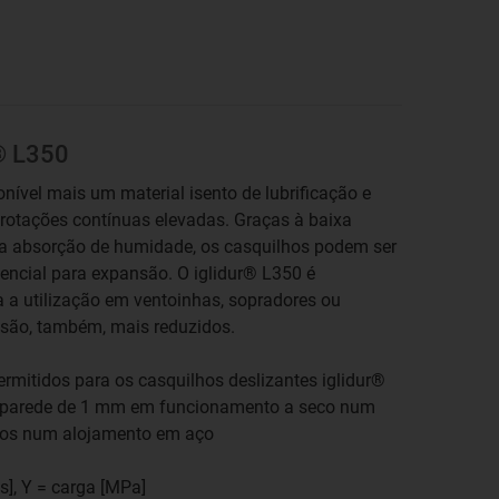
r® L350
onível mais um material isento de lubrificação e
rotações contínuas elevadas. Graças à baixa
da absorção de humidade, os casquilhos podem ser
ncial para expansão. O iglidur® L350 é
a utilização em ventoinhas, sopradores ou
s são, também, mais reduzidos.
ermitidos para os casquilhos deslizantes iglidur®
parede de 1 mm em funcionamento a seco num
ados num alojamento em aço
/s], Y = carga [MPa]