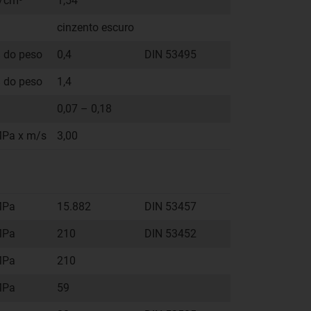
/cm³
1,54
cinzento escuro
 do peso
0,4
DIN 53495
 do peso
1,4
0,07 – 0,18
Pa x m/s
3,00
Pa
15.882
DIN 53457
Pa
210
DIN 53452
Pa
210
Pa
59