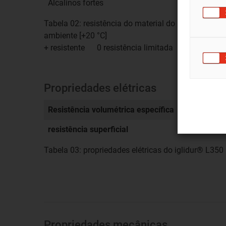
Alcalinos fortes
+
Tabela 02: resistência do material do iglidur® L35
ambiente [+20 °C]
+ resistente 0 resistência limitada – não resis
Propriedades elétricas
5
Resistência volumétrica específica
> 10
Ωcm
5
resistência superficial
> 10
Ω
Tabela 03: propriedades elétricas do iglidur® L350
Propriedades mecânicas