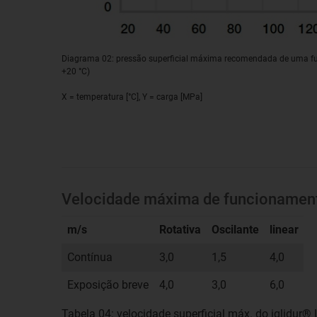
Diagrama 02: pressão superficial máxima recomendada de uma f
+20 °C)
X = temperatura [°C], Y = carga [MPa]
Velocidade máxima de funcionamen
m/s
Rotativa
Oscilante
linear
Contínua
3,0
1,5
4,0
Exposição breve
4,0
3,0
6,0
Tabela 04: velocidade superficial máx. do iglidur®