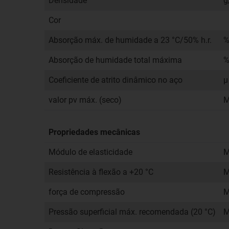
Densidade
g
Cor
Absorção máx. de humidade a 23 °C/50% h.r.
%
Absorção de humidade total máxima
%
Coeficiente de atrito dinâmico no aço
µ
valor pv máx. (seco)
M
Propriedades mecânicas
Módulo de elasticidade
M
Resistência à flexão a +20 °C
M
força de compressão
M
Pressão superficial máx. recomendada (20 °C)
M