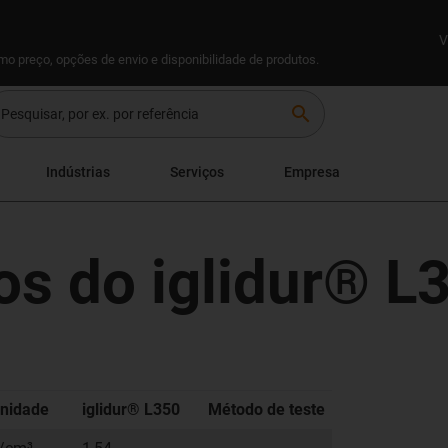
V
omo preço, opções de envio e disponibilidade de produtos.
search
Indústrias
Serviços
Empresa
os do iglidur® L
nidade
iglidur® L350
Método de teste