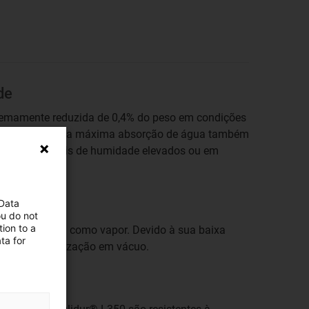
de
remamente reduzida de 0,4% do peso em condições
o peso perante a máxima absorção de água também
tínuo em níveis de humidade elevados ou em
 Data
ou do not
ion to a
te é libertada como vapor. Devido à sua baixa
ta for
ível uma utilização em vácuo.
ão