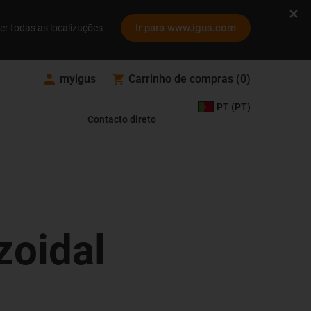
Ir para www.igus.com
er todas as localizações
myigus
Carrinho de compras
(
0
)
PT (PT)
Contacto direto
zoidal