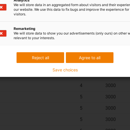
Analytics
We will store data in an aggregated form about visitors and their experi
3
3000
our website. We use this data to fix bugs and improve the experience for 
visitors.
3
3000
3
3000
Remarketing
We will store data to show you our advertisements (only ours) on other 
relevant to your interests.
4
3000
2
3000
Reject all
Agree to all
4
3000
Save choices
4
3000
4
3000
5
3000
5
3000
5
3000