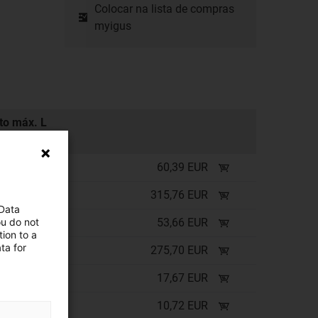
Colocar na lista de compras
myigus
o máx. L
60,39 EUR
315,76 EUR
 Data
ou do not
53,66 EUR
ion to a
ta for
275,70 EUR
17,67 EUR
10,72 EUR