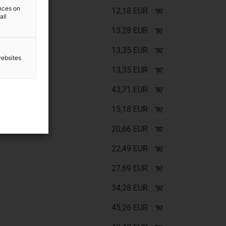
ences on
12,18 EUR
all
13,28 EUR
13,35 EUR
websites
13,35 EUR
43,71 EUR
15,18 EUR
20,66 EUR
22,49 EUR
27,69 EUR
34,28 EUR
45,26 EUR