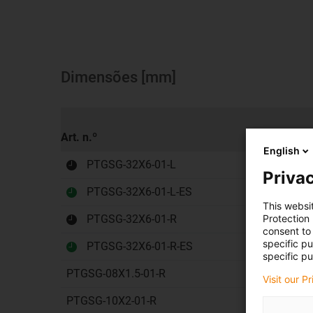
Dimensões [mm]
Art. n.º
Direç
English
PTGSG-32X6-01-L
Privac
PTGSG-32X6-01-L-ES
This websi
Protection
PTGSG-32X6-01-R
consent to 
specific p
PTGSG-32X6-01-R-ES
specific pu
PTGSG-08X1.5-01-R
Visit our P
PTGSG-10X2-01-R