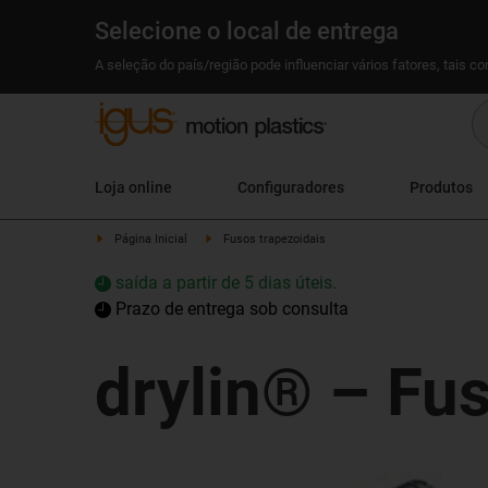
Selecione o local de entrega
A seleção do país/região pode influenciar vários fatores, tais c
Loja online
Configuradores
Produtos
Página Inicial
Fusos trapezoidais
saída a partir de 5 dias úteis.
Prazo de entrega sob consulta
drylin® – Fus