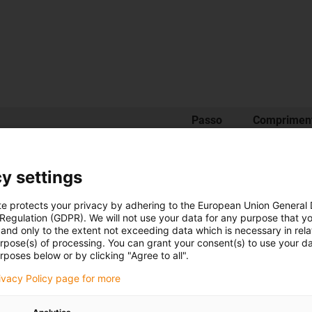
Passo
Compriment
ão da rosca
Material
m
[mm]
3000
y settings
3000
te protects your privacy by adhering to the European Union General
 Regulation (GDPR). We will not use your data for any purpose that y
3000
and only to the extent not exceeding data which is necessary in relat
urpose(s) of processing. You can grant your consent(s) to use your da
3000
rposes below or by clicking "Agree to all".
15
1000
rivacy Policy page for more
2
3000