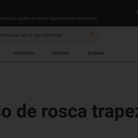
V
omo preço, opções de envio e disponibilidade de produtos.
search
Indústrias
Serviços
Empresa
o de rosca trape