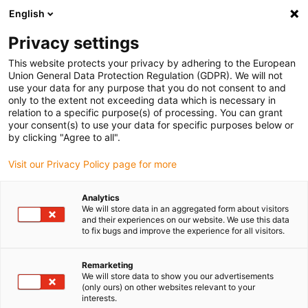
English
Selecione o local de entrega
Privacy settings
A seleção da página do país/região pode influenciar vários
factores
This website protects your privacy by adhering to the European
Union General Data Protection Regulation (GDPR). We will not
use your data for any purpose that you do not consent to and
Ver todas as localizações
only to the extent not exceeding data which is necessary in
relation to a specific purpose(s) of processing. You can grant
your consent(s) to use your data for specific purposes below or
Ir para www.igus.com
by clicking "Agree to all".
Visit our Privacy Policy page for more
(0)
Analytics
We will store data in an aggregated form about visitors
and their experiences on our website. We use this data
to fix bugs and improve the experience for all visitors.
Página inicial igus Portugal
Gama de cabos
Cabo de fibra ótica
Remarketing
We will store data to show you our advertisements
(only ours) on other websites relevant to your
interests.