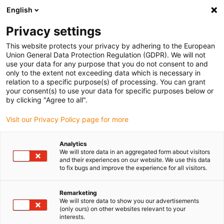
English
Selecione o local de entrega
Privacy settings
A seleção da página do país/região pode influenciar vários
factores
This website protects your privacy by adhering to the European
Union General Data Protection Regulation (GDPR). We will not
use your data for any purpose that you do not consent to and
Ver todas as localizações
only to the extent not exceeding data which is necessary in
relation to a specific purpose(s) of processing. You can grant
Ir para www.igus.com
your consent(s) to use your data for specific purposes below or
by clicking "Agree to all".
(0)
Visit our Privacy Policy page for more
Analytics
We will store data in an aggregated form about visitors
Página inicial igus Portugal
Cabos de bus
and their experiences on our website. We use this data
Single Pair Ethernet
to fix bugs and improve the experience for all visitors.
Remarketing
We will store data to show you our advertisements
(only ours) on other websites relevant to your
interests.