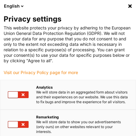
English
Selecione o local de entrega
Privacy settings
A seleção da página do país/região pode influenciar vários
factores
This website protects your privacy by adhering to the European
Union General Data Protection Regulation (GDPR). We will not
use your data for any purpose that you do not consent to and
Ver todas as localizações
only to the extent not exceeding data which is necessary in
relation to a specific purpose(s) of processing. You can grant
your consent(s) to use your data for specific purposes below or
Ir para www.igus.com
by clicking "Agree to all".
Visit our Privacy Policy page for more
(0)
Analytics
We will store data in an aggregated form about visitors
and their experiences on our website. We use this data
to fix bugs and improve the experience for all visitors.
Página inicial igus Portugal
Aplicações
Tecnologia linear e e chains para máquinas CleanUp de laboratório
Remarketing
We will store data to show you our advertisements
(only ours) on other websites relevant to your
Rótulas lineares e e-
interests.