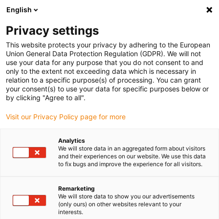
English
Selecione o local de entrega
Privacy settings
A seleção do país/região pode influenciar vários
fatores, tais como preço, opções de envio e
This website protects your privacy by adhering to the European
disponibilidade de produtos.
Union General Data Protection Regulation (GDPR). We will not
use your data for any purpose that you do not consent to and
Ir para
only to the extent not exceeding data which is necessary in
Ver todas as localizações
www.igus.com
relation to a specific purpose(s) of processing. You can grant
your consent(s) to use your data for specific purposes below or
by clicking "Agree to all".
search
(
0
)
Visit our Privacy Policy page for more
search
Página Inicial
...
Analytics
We will store data in an aggregated form about visitors
Calotas esféricas igubal para substituição de rolamentos
and their experiences on our website. We use this data
em chumaceiras em casos reais
to fix bugs and improve the experience for all visitors.
Calotas esféricas
Económicas e de fácil
Remarketing
We will store data to show you our advertisements
montagem
(only ours) on other websites relevant to your
interests.