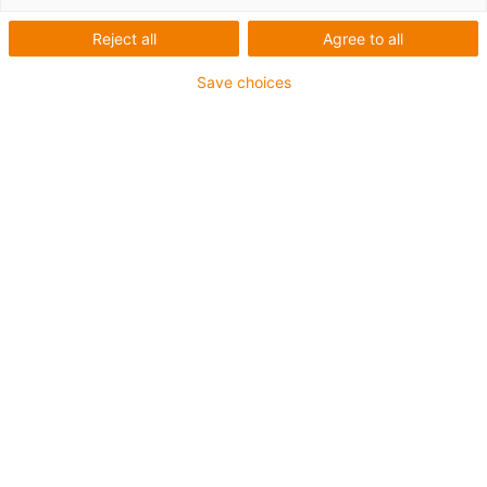
Calotas esféricas igubal®, isentas de
manutenção, para chumaceiras metálicas e
Reject all
Agree to all
chumaceiras de flange. Devido à sua
resistência à corrosão, sujidade e pó, estas
Save choices
calotas esféricas podem aumentar o tempo
de funcionamento da sua aplicação:
especialmente em ambientes sujos, a
duração de vida
é
até oito vezes superior
à
dos rolamentos de esferas.
Ir para a loja online