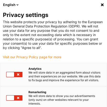
English
Selecione o local de entrega
Privacy settings
A seleção da página do país/região pode influenciar vários
factores
This website protects your privacy by adhering to the European
Union General Data Protection Regulation (GDPR). We will not
use your data for any purpose that you do not consent to and
Ver todas as localizações
only to the extent not exceeding data which is necessary in
relation to a specific purpose(s) of processing. You can grant
Ir para www.igus.com
your consent(s) to use your data for specific purposes below or
by clicking "Agree to all".
(0)
Visit our Privacy Policy page for more
Analytics
We will store data in an aggregated form about visitors
Página inicial igus Portugal
wiki
Manual técnico
and their experiences on our website. We use this data
to fix bugs and improve the experience for all visitors.
Manual técnico
Remarketing
We will store data to show you our advertisements
casquilhos deslizantes
(only ours) on other websites relevant to your
interests.