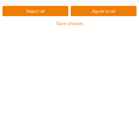
Reject all
Agree to all
Nos nossos manuais técnicos, partilhamos consigo
conhecimentos resultantes da experiência prática e de
Save choices
muitos anos de investigação e desenvolvimento.
Locais de armazenamento sem lubrificação?
Diretrizes, dicas de especialistas e exemplos práticos
O manual técnico aborda os seguintes tópicos, entre