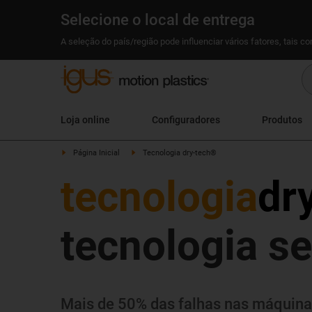
Selecione o local de entrega
A seleção do país/região pode influenciar vários fatores, tais c
Loja online
Configuradores
Produtos
Página Inicial
Tecnologia dry-tech®
tecnologia
dr
tecnologia se
Mais de 50% das falhas nas máquina