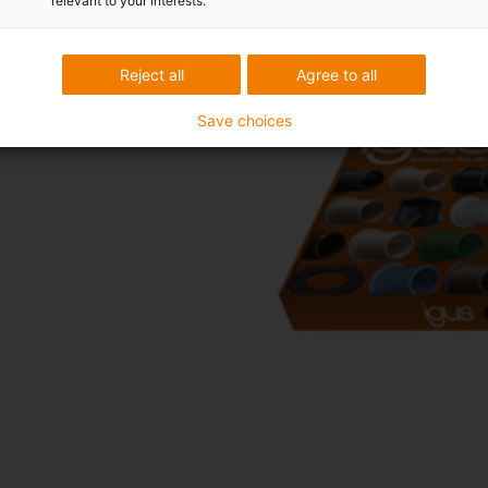
ir custos...
relevant to your interests.
Reject all
Agree to all
duz os custos e melhora a
Save choices