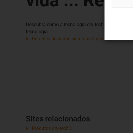
vida ... Reduz
Descubra como a tecnologia dry-tech® da igus® re
tecnologia.
Detalhes de vários sistemas dry-tech®
Sites relacionados
Produtos dry-tech®