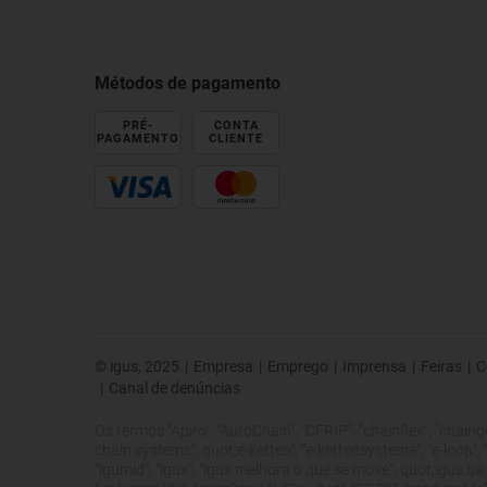
Métodos de pagamento
PRÉ-
CONTA
PAGAMENTO
CLIENTE
© igus, 2025
|
Empresa
|
Emprego
|
Imprensa
|
Feiras
|
C
|
Canal de denúncias
Os termos "Apiro", "AutoChain", "CFRIP", "chainflex", "chainge",
chain systems", quot;e-ketten", "e-kettensysteme", "e-loop", "ene
"igumid", "igus", "igus melhora o que se move", quot;igus:bike