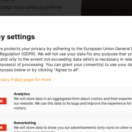
trega mais curtos (a partir de
y settings
te protects your privacy by adhering to the European Union General
 Regulation (GDPR). We will not use your data for any purpose that y
and only to the extent not exceeding data which is necessary in relat
urpose(s) of processing. You can grant your consent(s) to use your da
rposes below or by clicking "Agree to all".
rivacy Policy page for more
Analytics
We will store data in an aggregated form about visitors and their experi
our website. We use this data to fix bugs and improve the experience for 
ry
-tech®
: Maior
visitors.
Remarketing
We will store data to show you our advertisements (only ours) on other 