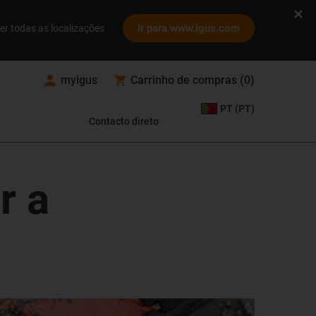
Ir para www.igus.com
er todas as localizações
myigus
Carrinho de compras
(
0
)
PT (PT)
Contacto direto
r a