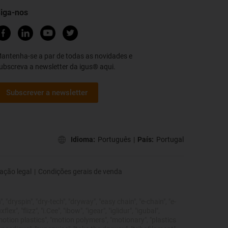
iga-nos
antenha-se a par de todas as novidades e
ubscreva a newsletter da igus® aqui.
Subscrever a newsletter
Idioma:
Português
|
País:
Portugal
ação legal
|
Condições gerais de venda
 "dryspin", "dry-tech", "dryway", "easy chain", "e-chain", "e-
", "flizz", "i.Cee", "ibow", "igear", "iglidur", "igubal",
"motion plastics", "motion polymers", "motionary", "plastics