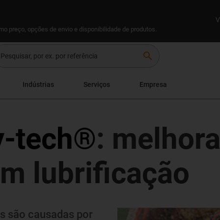
V
omo preço, opções de envio e disponibilidade de produtos.
search
Indústrias
Serviços
Empresa
y-tech®
: melhora
m lubrificação
s são causadas por