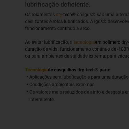
lubrificação deficiente.
Os rolamentos
dry
-tech®
da igus® são uma alterna
deslizantes e rolos lubrificados. A igus® desenvolv
funcionamento contínuo a seco.
Ao evitar lubrificação, a
tecnologia
em polímero
dry
duração de vida: funcionamento contínuo de -100°
ou para ambientes de sujidade extrema, para vácu
Tecnologia
de casquilhos
dry-tech® para:
Aplicações sem lubrificação e para uma duração
Condições ambientais extremas
Os valores mais reduzidos de atrito e desgaste 
intermitente.