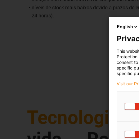
níveis de stock mais baixos devido a prazos de en
24 horas).
English
Privac
This websi
Protection
consent to 
specific p
specific pu
Visit our P
Tecnologia d