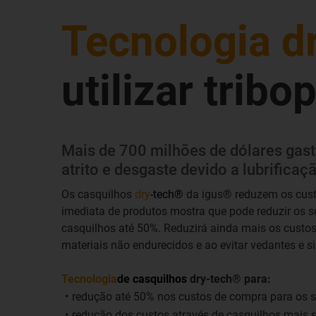
Tecnologia d
utilizar trib
Mais de 700 milhões de dólares gas
atrito e desgaste devido a lubrifica
Os casquilhos
dry
-tech®
da igus® reduzem os cus
imediata de produtos mostra que pode reduzir os s
casquilhos até 50%. Reduzirá ainda mais os custos 
materiais não endurecidos e ao evitar vedantes e s
Tecnologia
de casquilhos
dry-tech® para:
redução até 50% nos custos de compra para os s
redução dos custos através de casquilhos mais 