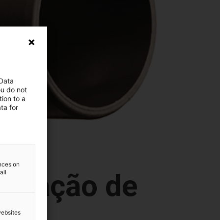
 Data
ou do not
ion to a
ta for
ences on
all
 duração de
websites