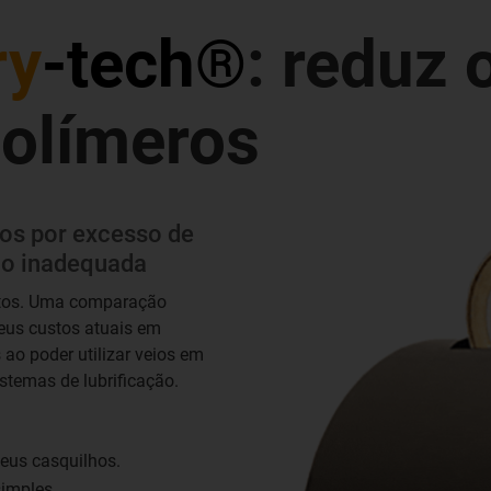
ry
-tech®
: reduz 
opolímeros
tos por excesso de
ção inadequada
tos. Uma comparação
eus custos atuais em
ao poder utilizar veios em
istemas de lubrificação.
eus casquilhos.
simples.