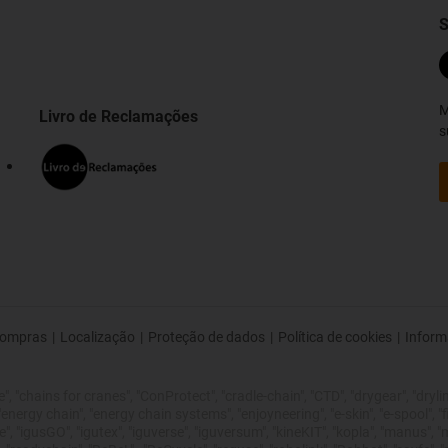
S
M
Livro de Reclamações
s
ompras
|
Localização
|
Proteção de dados
|
Política de cookies
|
Inform
 "chains for cranes", "ConProtect", "cradle-chain", "CTD", "drygear", "drylin",
rgy chain", "energy chain systems", "enjoyneering", "e-skin", "e-spool", "fixflex
", "igusGO", "igutex", "iguverse", "iguversum", "kineKIT", "kopla", "manus", 