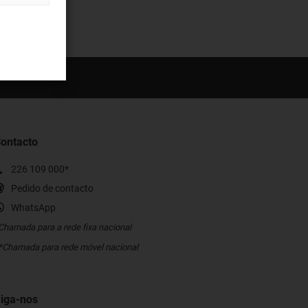
ontacto
226 109 000*
Pedido de contacto
WhatsApp
Chamada para a rede fixa nacional
*Chamada para rede móvel nacional
iga-nos