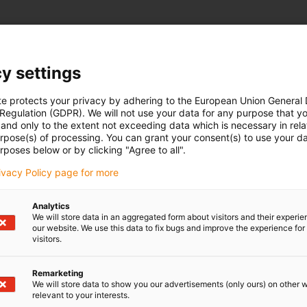
:
y settings
te protects your privacy by adhering to the European Union General
 Regulation (GDPR). We will not use your data for any purpose that y
and only to the extent not exceeding data which is necessary in relat
urpose(s) of processing. You can grant your consent(s) to use your da
rposes below or by clicking "Agree to all".
rivacy Policy page for more
 applications from very different areas of use:
e caso de operação
Analytics
We will store data in an aggregated form about visitors and their experi
our website. We use this data to fix bugs and improve the experience for 
visitors.
Remarketing
industry
We will store data to show you our advertisements (only ours) on other 
relevant to your interests.