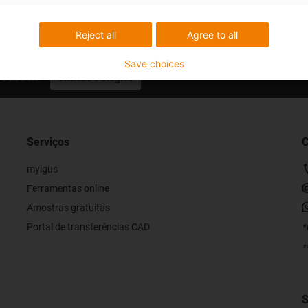
Reject all
Agree to all
Save choices
eedback.
Críticas e elogios
Serviços
C
myigus
Ferramentas online
Amostras gratuitas
Portal de transferências CAD
*
*
S