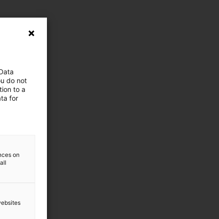
 Data
ou do not
ion to a
ta for
ences on
all
websites