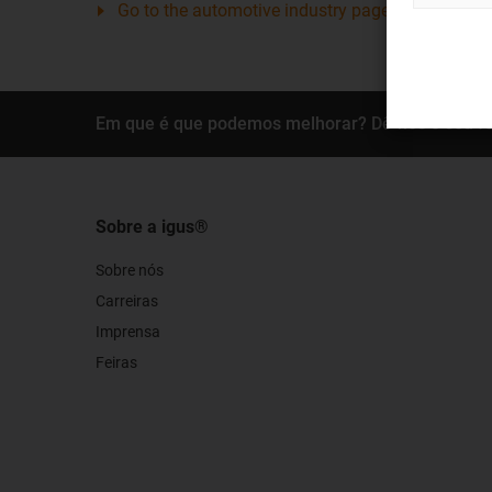
Go to the automotive industry pages
Em que é que podemos melhorar? Dê-nos o seu f
Sobre a igus®
Sobre nós
Carreiras
Imprensa
Feiras