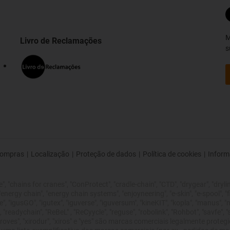
M
Livro de Reclamações
s
ompras
|
Localização
|
Proteção de dados
|
Política de cookies
|
Inform
 "chains for cranes", "ConProtect", "cradle-chain", "CTD", "drygear", "drylin",
rgy chain", "energy chain systems", "enjoyneering", "e-skin", "e-spool", "fixflex
", "igusGO", "igutex", "iguverse", "iguversum", "kineKIT", "kopla", "manus", 
 "readychain", "ReBeL" , "ReCyycle", "reguse", "robolink", "Rohbot", "savfe", 
 improves", "xirodur", "xiros" e "yes" são marcas comerciais legalmente pro