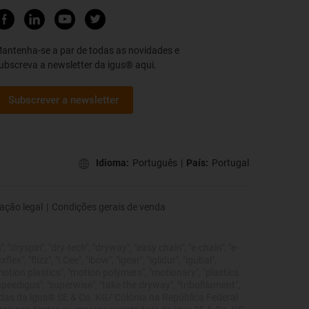
antenha-se a par de todas as novidades e
ubscreva a newsletter da igus® aqui.
Subscrever a newsletter
Idioma:
Português
|
País:
Portugal
ação legal
|
Condições gerais de venda
 "dryspin", "dry-tech", "dryway", "easy chain", "e-chain", "e-
", "flizz", "i.Cee", "ibow", "igear", "iglidur", "igubal",
"motion plastics", "motion polymers", "motionary", "plastics
"speedigus", "superwise", "take the dryway", "tribofilament",
tegidas da igus® SE & Co. KG/ Colónia na República Federal