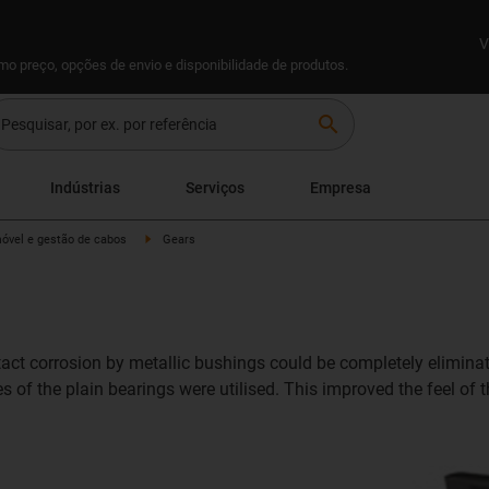
V
omo preço, opções de envio e disponibilidade de produtos.
search
Indústrias
Serviços
Empresa
móvel e gestão de cabos
Gears
tact corrosion by metallic bushings could be completely elimina
 of the plain bearings were utilised. This improved the feel of 