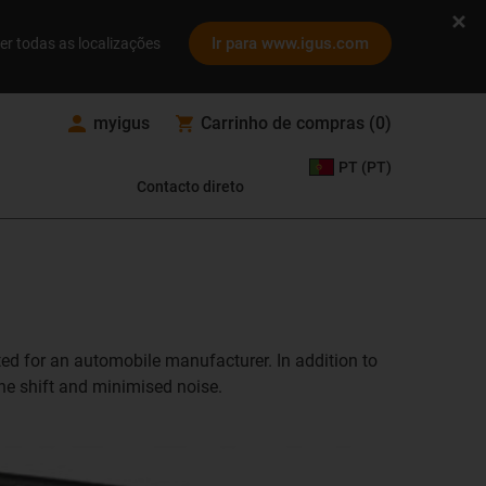
Ir para www.igus.com
er todas as localizações
myigus
Carrinho de compras
(
0
)
PT (PT)
Contacto direto
ted for an automobile manufacturer. In addition to
the shift and minimised noise.