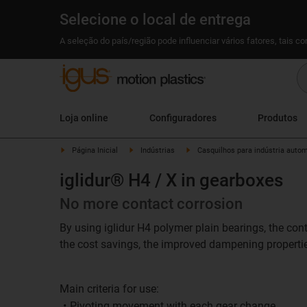
Selecione o local de entrega
A seleção do país/região pode influenciar vários fatores, tais c
Loja online
Configuradores
Produtos
Página Inicial
Indústrias
Casquilhos para indústria auto
iglidur® H4 / X in gearboxes
No more contact corrosion
By using iglidur H4 polymer plain bearings, the con
the cost savings, the improved dampening properties
Main criteria for use:
Pivoting movement with each gear change