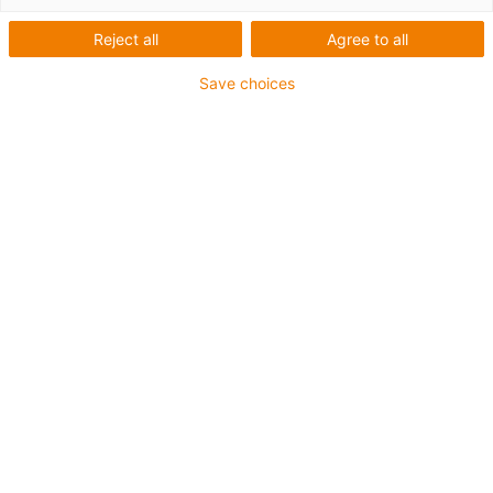
Tabela de materiais
Reject all
Agree to all
Características
Unidade
iglidur®
Método
gerais
A290
de
Save choices
teste
Densidade
g/cm³
1,41
Cor
branco
Máxima
% do
1,7
DIN
absorção de
peso
53495
humidade a
23°C/50% h.r.
H.
Máxima
% do
7,3
absorção de
peso
água
Coeficiente de
µ
0,13 -