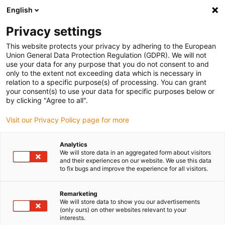
English
Selecione o local de entrega
Privacy settings
A seleção do país/região pode influenciar vários
fatores, tais como preço, opções de envio e
This website protects your privacy by adhering to the European
disponibilidade de produtos.
Union General Data Protection Regulation (GDPR). We will not
use your data for any purpose that you do not consent to and
Ir para
only to the extent not exceeding data which is necessary in
Ver todas as localizações
www.igus.eu
relation to a specific purpose(s) of processing. You can grant
your consent(s) to use your data for specific purposes below or
by clicking "Agree to all".
search
(
0
)
Visit our Privacy Policy page for more
search
Página Inicial
...
Analytics
We will store data in an aggregated form about visitors
iglidur® A290 - Dados do material
and their experiences on our website. We use this data
iglidur® A290 -
to fix bugs and improve the experience for all visitors.
Dados do material
Remarketing
We will store data to show you our advertisements
(only ours) on other websites relevant to your
interests.