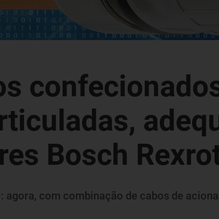
os confecionado
rticuladas, adeq
res Bosch Rexro
i: agora, com combinação de cabos de acion