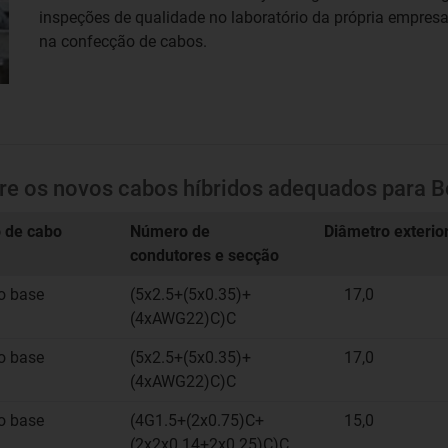
inspeções de qualidade no laboratório da própria empresa
na confecção de cabos.
bre os novos cabos híbridos adequados para 
 de cabo
Número de
Diâmetro exterio
condutores e secção
o base
(5x2.5+(5x0.35)+
17,0
(4xAWG22)C)C
o base
(5x2.5+(5x0.35)+
17,0
(4xAWG22)C)C
o base
(4G1.5+(2x0.75)C+
15,0
(2x2x0.14+2x0.25)C)C