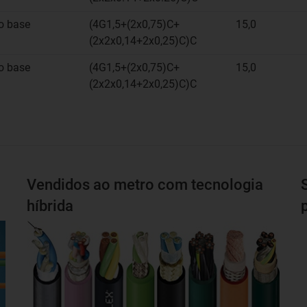
o base
(4G1,5+(2x0,75)C+
15,0
(2x2x0,14+2x0,25)C)C
o base
(4G1,5+(2x0,75)C+
15,0
(2x2x0,14+2x0,25)C)C
Vendidos ao metro com tecnologia
híbrida