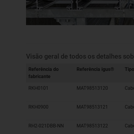
Visão geral de todos os detalhes so
Referência do
Referência igus®
Tipo
fabricante
RKH0101
MAT98513120
Cab
RKH0900
MAT98513121
Cab
RH2-021DBB-NN
MAT98513122
Cab