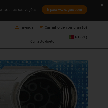
Ir para www.igus.com
er todas as localizações
myigus
Carrinho de compras
(
0
)
PT (PT)
Contacto direto