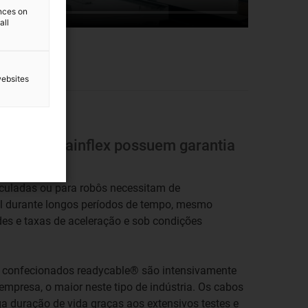
ences on
all
websites
idos!
 cabos chainflex possuem garantia
iculadas ou para robôs necessitam de
vel durante longos períodos de tempo, mesmo
es e taxas de aceleração e sob condições
as confecionados readycable® são intensivamente
empresa, o maior neste tipo de indústria. Os cabos
 duração de vida graças aos extensivos testes e