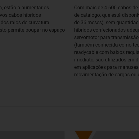
h, estão a aumentar os
Com mais de 4.600 cabos de 
vos cabos híbridos
de catálogo, que está dispon
dos raios de curvatura
de 36 meses), sem quantidade
sto permite poupar no espaço
híbridos confecionados adeq
servomotor para transmissão
(também conhecida como tecn
readycable com baixos requisi
imediato, são utilizados em 
em aplicações para manuseam
movimentação de cargas ou c