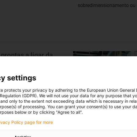
sobredimensionamento ou d
prontas a ligar da
pos de produção são tão
y settings
ramentas. A eliminação de
upança considerável nos
te protects your privacy by adhering to the European Union General
 Regulation (GDPR). We will not use your data for any purpose that y
maior fabricante de centros
and only to the extent not exceeding data which is necessary in relat
a relação.
urpose(s) of processing. You can grant your consent(s) to use your da
rposes below or by clicking "Agree to all".
 com sistemas de calhas
rivacy Policy page for more
s a ligar da igus. Estes
ante o processo, reduzindo o