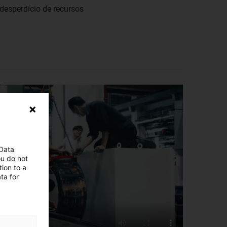
esperdício de recursos
 Data
ou do not
ion to a
ta for