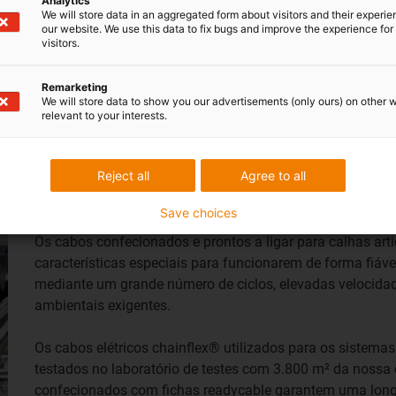
Analytics
as meio dia. Ao mesmo
We will store data in an aggregated form about visitors and their experi
our website. We use this data to fix bugs and improve the experience for 
el de uma única fonte.
visitors.
Remarketing
We will store data to show you our advertisements (only ours) on other 
relevant to your interests.
testados ... comprovados ... garant
Reject all
Agree to all
Todo os sistemas readycable da igus com
de 36 meses
Save choices
Os cabos confecionados e prontos a ligar para calhas art
características especiais para funcionarem de forma fiá
mediante um grande número de ciclos, elevadas velocidad
ambientais exigentes.
Os cabos elétricos chainflex® utilizados para os sistem
testados no laboratório de testes com 3.800 m² da nossa 
confecionados com fichas readycable garantem uma longa