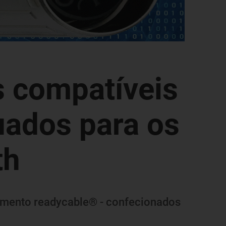
s compatíveis
uados para os
th
amento readycable® - confecionados