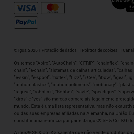
©
igus, 2026
Proteção de dados
Política de cookies
Canal
Os termos "Apiro", "AutoChain", "CFRIP", "chainflex", "chaing
chain", "e-chain", "sistemas de calhas articuladas", "calhas 
"e-skin", "e-spool", "fixflex", "flizz", "i.Cee", "ibow", "igear"
"motion plastics", "motion polímeros", "motionary", "plastic
"reguse", "robolink", "Rohbot", "savfe", "speedigus", "superwi
"xiros" e "yes" são marcas comerciais legalmente proteg
mundo. Esta é uma lista representativa, mas não exaustiva
ou das suas empresas afiliadas na Alemanha, na União Eu
constitui uma renúncia por parte da igus® SE & Co. KG do
A igus® SE & Co. KG salienta que não vende produtos da A