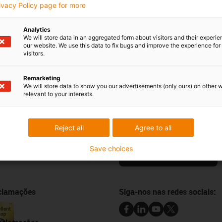
Segunda - Sexta-feira:
rivacy Policy page for more
9h -
18h
Analytics
We will store data in an aggregated form about visitors and their experi
our website. We use this data to fix bugs and improve the experience for 
visitors.
Críticas e elogios
Remarketing
We will store data to show you our advertisements (only ours) on other 
relevant to your interests.
Newsletter
Mantenha-se a par de todas as n
Reject all
Agree to all
 online
subscreva a newsletter da igus® 
e amostras
Save choices
ansferências CAD
Subscrever a newsletter
eclamações
Siga-nos nas redes sociais: