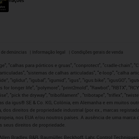
 de denúncias
Informação legal
Condições gerais de venda
e", "calhas para pórticos e gruas", "conprotect", "cradle-chain", "CTD
articuladas", "sistemas de calhas articuladas", "e-loop", "calha art
, iglide”, "iglidur", "igubal", "igumid", "igus", "igus:bike", "igusGO", "
s for longer life", "polymore", "print2mold", "Rawbot", "RBTX", "RCY
se", "pick the dryway", "tribofilament" , "tribotape", "triflex", "twi
idas da igus® SE & Co. KG, Colónia, em Alemanha e em muitos out
, dos direitos de propriedade industrial (por ex., marcas regis
ropeia, nos EUA e/ou noutros países. A ausência de uma marca c
s seus direitos de propriedade.
llen Bradley, B&R, Baumüller, Beckhoff, Lahr, Control Technique