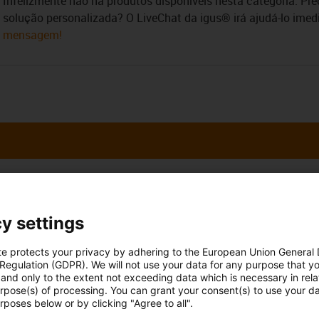
Infelizmente não há produtos disponíveis nesta categoria. Pr
solução personalizada? O LiveChat da igus® irá ajudá-lo ime
mensagem!
 esclarecer as
Consulta e prazo
almente
y settings
Pessoalmente
te protects your privacy by adhering to the European Union General
o Carvalho
Segunda - Sexta-feira: 9h - 18
 Regulation (GDPR). We will not use your data for any purpose that y
6 199 105*
con-phone
and only to the extent not exceeding data which is necessary in relat
Online
urpose(s) of processing. You can grant your consent(s) to use your da
rposes below or by clicking "Agree to all".
Serviço de chat
r email