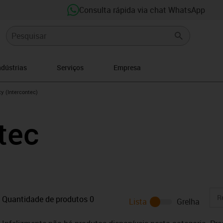
Consulta rápida via chat WhatsApp
ndústrias
Serviços
Empresa
right
y (Intercontec)
tec
Quantidade de produtos
0
Lista
Grelha