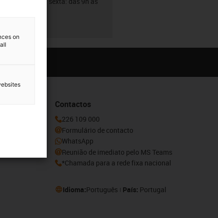
De segunda a sexta: das 9h às
18h
ences on
all
websites
Contactos
ovidades e
226 109 000
aqui.
Formulário de contacto
WhatsApp
Reunião de imediato pelo MS Teams
*Chamada para a rede fixa nacional
Idioma:
Português
País:
Portugal