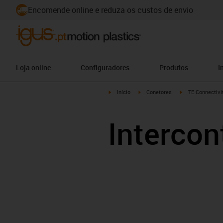
Encomende online e reduza os custos de envio
Loja online
Configuradores
Produtos
I
igus-icon-arrow-right
igus-icon-arrow-right
igus-icon-arrow-
Início
Conetores
TE Connectivit
Intercon