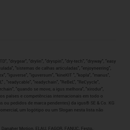
", "drygear", "drylin", "dryspin", "dry-tech", "dryway", "easy
iculada", "sistemas de calhas articuladas", "enjoyneering",
igutex", "iguverse", "iguversum", "kineKIT ", "kopla", "manus",
L" , "readycable", "readychain", "ReBeL", "ReCyycle",
sterchain", "quando se move, a igus melhora", "xirodur",
ros países e competências internacionais em todo o
tadas ou pedidos de marca pendentes) da igus® SE & Co. KG
omercial, um logótipo ou um Slogan nesta lista não
s, Danaher Motion, ELAU, FAGOR, FANUC, Festo,