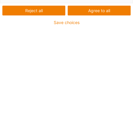
Reject all
Agree to all
Lista
Grelha
Save choices
Quantidade de produtos
0
Infelizmente não há produtos disponíveis nesta
categoria. Precisa de apoio ou de uma solução
personalizada? O LiveChat da igus® irá ajudá-lo
imediatamente! Ou
Envie-nos uma mensagem!
Aconselhamento
Terei todo o gosto em esclarecer as