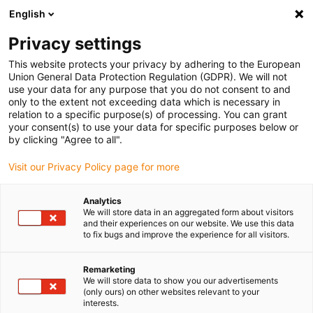
English
(0)
Privacy settings
igus-icon-arrow-right
igus-icon-arrow-right
igus-icon-arrow-right
Início
Conetores
Binder
This website protects your privacy by adhering to the European
Union General Data Protection Regulation (GDPR). We will not
use your data for any purpose that you do not consent to and
only to the extent not exceeding data which is necessary in
Conjuntos de conectores
relation to a specific purpose(s) of processing. You can grant
your consent(s) to use your data for specific purposes below or
by clicking "Agree to all".
Binder
Visit our Privacy Policy page for more
Analytics
We will store data in an aggregated form about visitors
and their experiences on our website. We use this data
Disponíveis em stock na Alemanha
to fix bugs and improve the experience for all visitors.
Encontre uma seleção de conectores plug-in redondos nos
tamanhos M8, 7/8" e M12 em conjuntos prontos a utilizar.
Remarketing
We will store data to show you our advertisements
(only ours) on other websites relevant to your
interests.