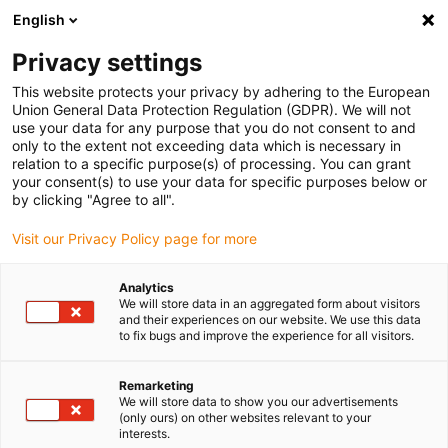
English
Selecione o local de entrega
Privacy settings
A seleção do país/região pode influenciar vários
fatores, tais como preço, opções de envio e
This website protects your privacy by adhering to the European
disponibilidade de produtos.
Union General Data Protection Regulation (GDPR). We will not
use your data for any purpose that you do not consent to and
Ir para
only to the extent not exceeding data which is necessary in
Ver todas as localizações
www.igus.com
relation to a specific purpose(s) of processing. You can grant
your consent(s) to use your data for specific purposes below or
by clicking "Agree to all".
search
(
0
)
Visit our Privacy Policy page for more
search
Página Inicial
...
Analytics
We will store data in an aggregated form about visitors
Calhas articuladas para enchimentos pesados e ambientes
and their experiences on our website. We use this data
adversos
to fix bugs and improve the experience for all visitors.
Projetado
especificamente
Remarketing
We will store data to show you our advertisements
(only ours) on other websites relevant to your
para movimentos
interests.