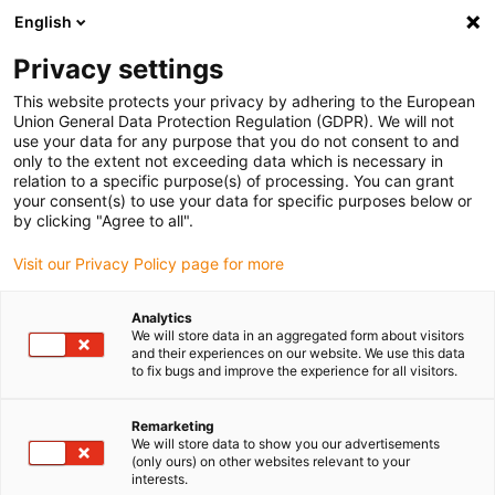
English
Selecione o local de entrega
Privacy settings
A seleção da página do país/região pode influenciar vários
factores
This website protects your privacy by adhering to the European
Union General Data Protection Regulation (GDPR). We will not
use your data for any purpose that you do not consent to and
Ver todas as localizações
only to the extent not exceeding data which is necessary in
relation to a specific purpose(s) of processing. You can grant
your consent(s) to use your data for specific purposes below or
Ir para www.igus.com
by clicking "Agree to all".
Visit our Privacy Policy page for more
(0)
Analytics
We will store data in an aggregated form about visitors
and their experiences on our website. We use this data
to fix bugs and improve the experience for all visitors.
Página inicial igus Portugal
wiki
Dicas para projetar calhas articuladas
Remarketing
We will store data to show you our advertisements
(only ours) on other websites relevant to your
Dicas para um sistema de
interests.