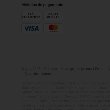
Métodos de pagamento
PRÉ-
CONTA
PAGAMENTO
CLIENTE
© igus, 2025
|
Empresa
|
Emprego
|
Imprensa
|
Feiras
|
C
|
Canal de denúncias
Os termos "Apiro", "AutoChain", "CFRIP", "chainflex", "chainge",
chain systems", quot;e-ketten", "e-kettensysteme", "e-loop", "ene
"igumid", "igus", "igus melhora o que se move", quot;igus:bike
for longer life", "print2mold", "Rawbot", "RBTX", "readycable",
"tribotape", "triflex", "twisterchain", "when it moves, igus
da Alemanha e, quando aplicável, em outros países. Esta é
ou das empresas do grupo da igus na Alemanha, na União E