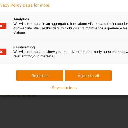
rivacy Policy page for more
Analytics
We will store data in an aggregated form about visitors and their experi
our website. We use this data to fix bugs and improve the experience for 
visitors.
Remarketing
We will store data to show you our advertisements (only ours) on other 
relevant to your interests.
Reject all
Agree to all
tors
Save choices
e caso de operação