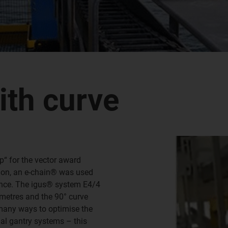
ith curve
“ for the vector award
ation, an e-chain® was used
tance. The igus® system E4/4
 metres and the 90° curve
 many ways to optimise the
al gantry systems – this