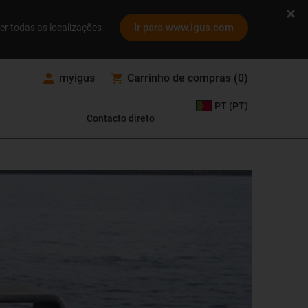
Ir para www.igus.com
er todas as localizações
myigus
Carrinho de compras
(
0
)
PT (PT)
Contacto direto