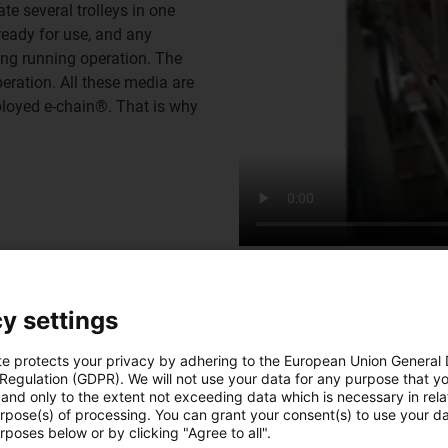
te several trolleys in one
ready for use, and any
ing running operation. The
operation. All these media are
ployed e-chain®. That is why
y settings
te protects your privacy by adhering to the European Union General
 Regulation (GDPR). We will not use your data for any purpose that y
and only to the extent not exceeding data which is necessary in relat
urpose(s) of processing. You can grant your consent(s) to use your da
rposes below or by clicking "Agree to all".