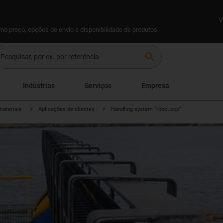
V
omo preço, opções de envio e disponibilidade de produtos.
search
Indústrias
Serviços
Empresa
materiais
Aplicações de clientes
Handling system ”roboLoop“