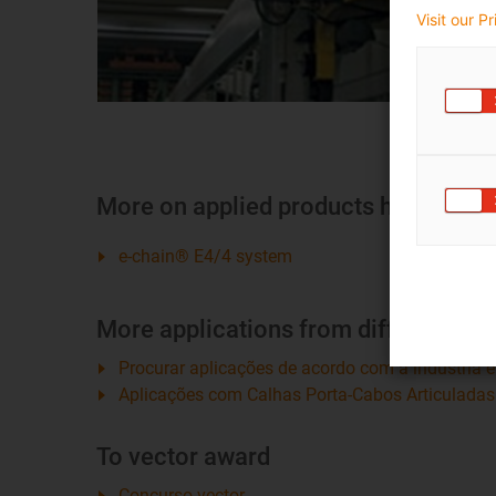
Visit our P
More on applied products here
e-chain® E4/4 system
More applications from different sec
Procurar aplicações de acordo com a indústria 
Aplicações com Calhas Porta-Cabos Articuladas
To vector award
Concurso vector