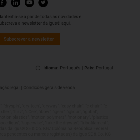
antenha-se a par de todas as novidades e
ubscreva a newsletter da igus® aqui.
Subscrever a newsletter
Idioma:
Português
|
País:
Portugal
ação legal
|
Condições gerais de venda
 "dryspin", "dry-tech", "dryway", "easy chain", "e-chain", "e-
", "flizz", "i.Cee", "ibow", "igear", "iglidur", "igubal",
"motion plastics", "motion polymers", "motionary", "plastics
"speedigus", "superwise", "take the dryway", "tribofilament",
tegidas da igus® SE & Co. KG/ Colónia na República Federal
marca pendentes ou marcas registadas) da igus SE & Co. KG