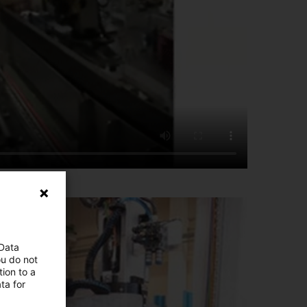
 Data
ou do not
ion to a
ta for