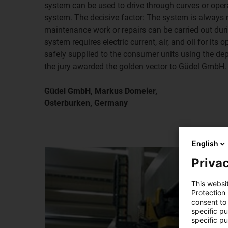
system can be used to drive through curves or opera
system. The decisive factor: The system is always 
maintenance work or repairs can be carried out dur
system requires electric current, air, and oil for its 
safely supplied to the consumer units using the de
the jury awarded the golden vector to Güdel GmbH.
Güdel GmbH, Markus Domeier,
Osterburken, Germany
English
Privac
This websi
Protection
consent to 
specific p
specific pu