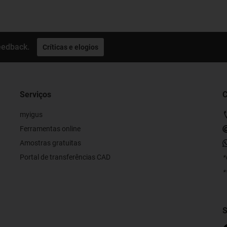
eedback.
Críticas e elogios
Serviços
C
myigus
Ferramentas online
Amostras gratuitas
Portal de transferências CAD
*
*
S