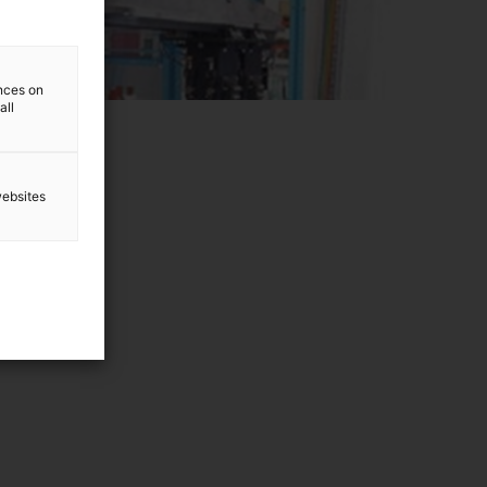
ences on
all
websites