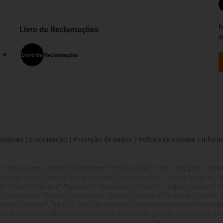
M
Livro de Reclamações
s
ompras
|
Localização
|
Proteção de dados
|
Política de cookies
|
Inform
 "chains for cranes", "ConProtect", "cradle-chain", "CTD", "drygear", "drylin",
rgy chain", "energy chain systems", "enjoyneering", "e-skin", "e-spool", "fixflex
", "igusGO", "igutex", "iguverse", "iguversum", "kineKIT", "kopla", "manus", 
 "readychain", "ReBeL" , "ReCyycle", "reguse", "robolink", "Rohbot", "savfe", 
 improves", "xirodur", "xiros" e "yes" são marcas comerciais legalmente pro
 uma lista exemplificativa das marcas comerciais (por ex., pedidos de 
uropeia, nos EUA e/ou noutros países ou jurisdições.