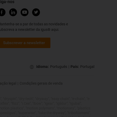
iga-nos
antenha-se a par de todas as novidades e
ubscreva a newsletter da igus® aqui.
Subscrever a newsletter
Idioma:
Português
|
País:
Portugal
ação legal
|
Condições gerais de venda
 "dryspin", "dry-tech", "dryway", "easy chain", "e-chain", "e-
", "flizz", "i.Cee", "ibow", "igear", "iglidur", "igubal",
"motion plastics", "motion polymers", "motionary", "plastics
"speedigus", "superwise", "take the dryway", "tribofilament",