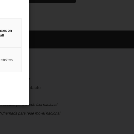
ences on
all
websites
ontacto
226 109 000*
Pedido de contacto
WhatsApp
Chamada para a rede fixa nacional
*Chamada para rede móvel nacional