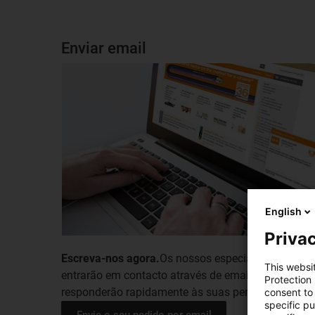
Enviar email
English
Privac
Escreva-nos agora.
Os nossos especialistas
This websi
entrarão em contacto através de email e
Protection
responderão rapidamente às suas perguntas.
consent to 
specific p
Envie o seu pedido por email