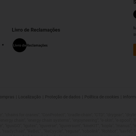
S
M
Livro de Reclamações
s
ompras
|
Localização
|
Proteção de dados
|
Política de cookies
|
Inform
 "chains for cranes", "ConProtect", "cradle-chain", "CTD", "drygear", "drylin",
rgy chain", "energy chain systems", "enjoyneering", "e-skin", "e-spool", "fixflex
", "igusGO", "igutex", "iguverse", "iguversum", "kineKIT", "kopla", "manus", 
 "readychain", "ReBeL" , "ReCyycle", "reguse", "robolink", "Rohbot", "savfe", 