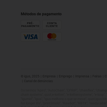
Métodos de pagamento
PRÉ-
CONTA
PAGAMENTO
CLIENTE
© igus, 2025
|
Empresa
|
Emprego
|
Imprensa
|
Feiras
|
C
|
Canal de denúncias
Os termos "Apiro", "AutoChain", "CFRIP", "chainflex", "chainge",
chain systems", quot;e-ketten", "e-kettensysteme", "e-loop", "ene
"igumid", "igus", "igus melhora o que se move", quot;igus:bike
for longer life", "print2mold", "Rawbot", "RBTX", "readycable",