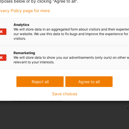
Peça uma consulta por telefone
rposes below or by clicking "Agree to all".
rivacy Policy page for more
Analytics
We will store data in an aggregated form about visitors and their experi
our website. We use this data to fix bugs and improve the experience for 
eedback.
Críticas e elogios
visitors.
Remarketing
We will store data to show you our advertisements (only ours) on other 
relevant to your interests.
Serviços
C
myigus
Reject all
Agree to all
Ferramentas online
Amostras gratuitas
Save choices
Portal de transferências CAD
*
*