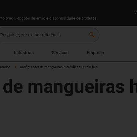
V
omo preço, opções de envio e disponibilidade de produtos.
search
Indústrias
Serviços
Empresa
gurador
Configurador de mangueiras hidráulicas QuickFluid
 de mangueiras h