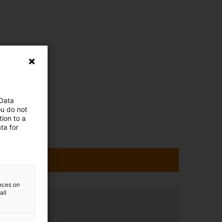
 Data
ou do not
ion to a
ta for
ences on
all