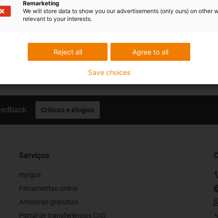
Pessoalmente:
Remarketing
We will store data to show you our advertisements (only ours) on other 
De segunda a sexta-feira, das 9
relevant to your interests.
Online:
24h
Reject all
Agree to all
Save choices
eedback.
Críticas e elogios
Serviços
C
myigus
Ferramentas online
Amostras gratuitas
Portal de transferências CAD
*