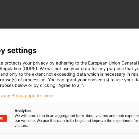
y settings
te protects your privacy by adhering to the European Union General
 Regulation (GDPR). We will not use your data for any purpose that y
and only to the extent not exceeding data which is necessary in relat
urpose(s) of processing. You can grant your consent(s) to use your da
rposes below or by clicking "Agree to all".
rivacy Policy page for more
ado
Analytics
We will store data in an aggregated form about visitors and their experi
our website. We use this data to fix bugs and improve the experience for 
visitors.
as suas questões
Envio e consulta