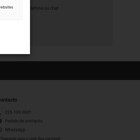
websites
h às 18h - via telefone ou chat
ontacto
226 109 000*
Pedido de contacto
WhatsApp
Chamada para a rede fixa nacional