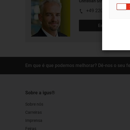
Christian Stremlau
+49 2203 9649 273
Escrever e-mail
Em que é que podemos melhorar? Dê-nos o seu f
Sobre a igus®
Sobre nós
Carreiras
Imprensa
Feiras