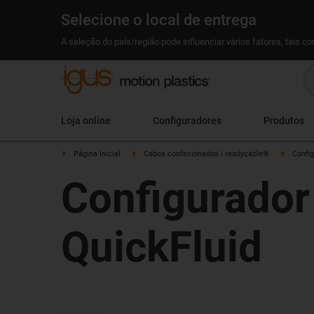
Selecione o local de entrega
A seleção do país/região pode influenciar vários fatores, tais c
Loja online
Configuradores
Produtos
Página Inicial
Cabos confecionados | readycable®
Confi
Configurador
QuickFluid