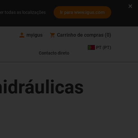
Ir para www.igus.com
er todas as localizações
myigus
Carrinho de compras
(
0
)
PT (PT)
Contacto direto
idráulicas