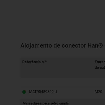
Alojamento de conector Han® 6
Referência n.º
Entra
do ca
MAT90489802.U
M20
Mais sobre a peça selecionada: