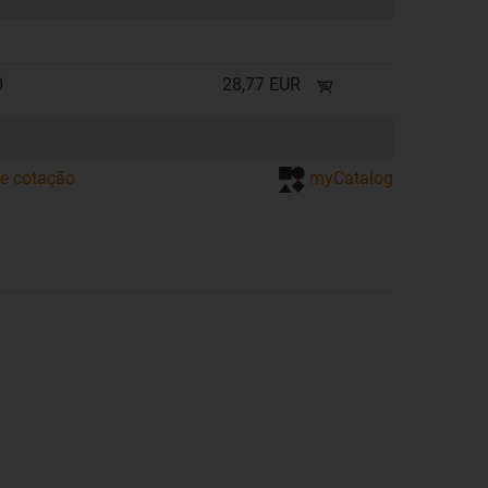
0
28,77 EUR
de cotação
myCatalog