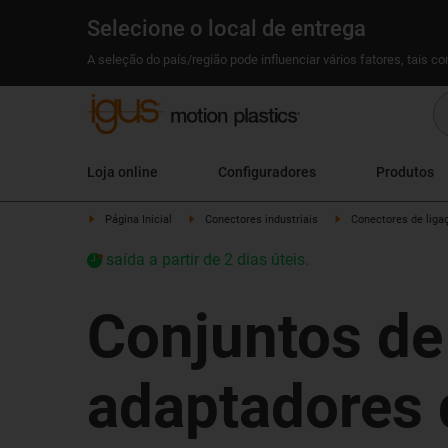
Selecione o local de entrega
A seleção do país/região pode influenciar vários fatores, tais c
Loja online
Configuradores
Produtos
Página Inicial
Conectores industriais
Conectores de liga
saída a partir de 2 dias úteis.
Conjuntos d
adaptadores 