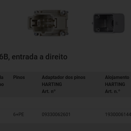
B, entrada a direito
da
Pinos
Adaptador dos pinos
Alojamento
bo
HARTING
HARTING
Art. nº
Art. n.º
6+PE
09330062601
193000614