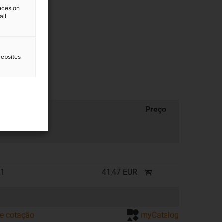
ences on
all
websites
Preço
41
41,47 EUR
de cotação
myCatalog