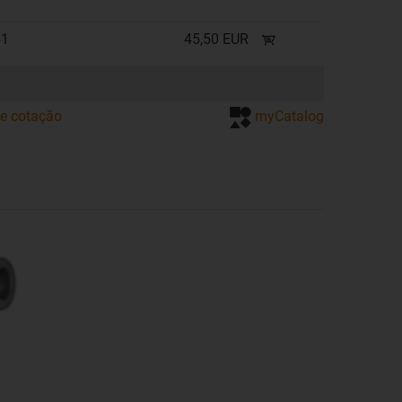
41
45,50 EUR
de cotação
myCatalog