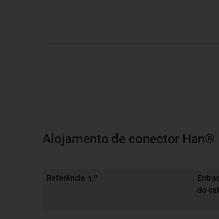
Alojamento de conector Han® 1
Referência n.º
Entra
do ca