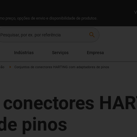
V
omo preço, opções de envio e disponibilidade de produtos.
search
Indústrias
Serviços
Empresa
ção
Conjuntos de conectores HARTING com adaptadores de pinos
e conectores HA
de pinos