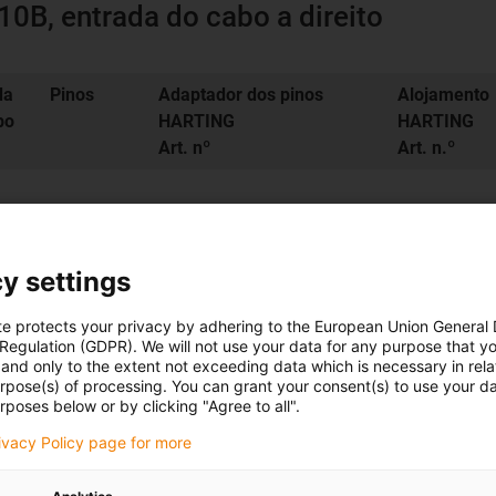
0B, entrada do cabo a direito
da
Pinos
Adaptador dos pinos
Alojamento
bo
HARTING
HARTING
Art. nº
Art. n.º
10+PE
9330102601
193001014
y settings
te protects your privacy by adhering to the European Union General
Solicitação 
 Regulation (GDPR). We will not use your data for any purpose that y
and only to the extent not exceeding data which is necessary in relat
urpose(s) of processing. You can grant your consent(s) to use your da
rposes below or by clicking "Agree to all".
rivacy Policy page for more