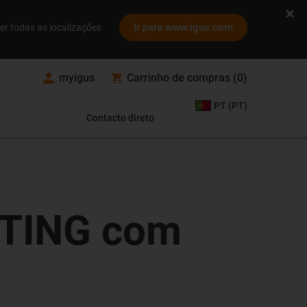
Ir para www.igus.com
er todas as localizações
myigus
Carrinho de compras
(
0
)
PT (PT)
Contacto direto
RTING com