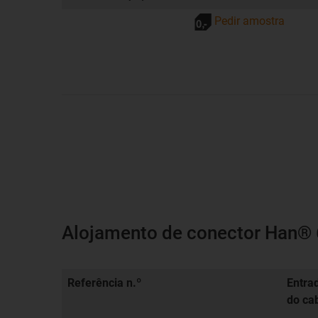
Pedir amostra
Alojamento de conector Han® 6
Referência n.º
Entra
do ca