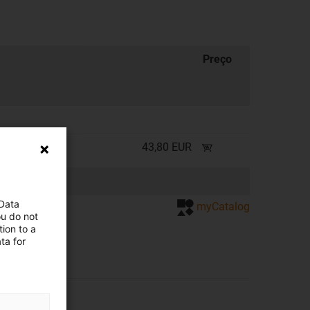
Preço
41
43,80 EUR
 Data
de cotação
myCatalog
ou do not
ion to a
ta for