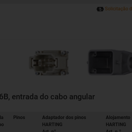
Solicitação 
B, entrada do cabo angular
da
Pinos
Adaptador dos pinos
Alojamento
bo
HARTING
HARTING
Art. nº
Art. n.º