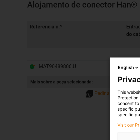
Alojamento de conector Han® 1
Referência n.º
Entra
do ca
MAT90489806.U
M25
English
Privac
Mais sobre a peça selecionada:
This websi
Pedir amostra
Protection
consent to 
specific p
specific pu
Visit our P