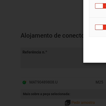
Alojamento de conector Han® 
Referência n.º
Entra
do ca
MAT90489808.U
M25
Mais sobre a peça selecionada:
Pedir amostra