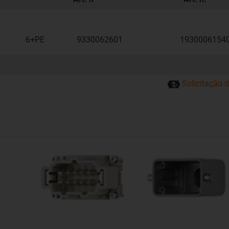
6+PE
9330062601
1930006154
Solicitação 