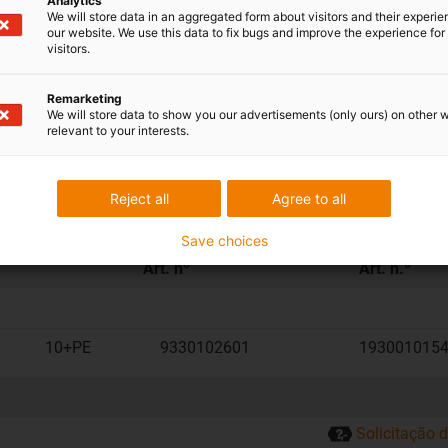
Analytics
We will store data in an aggregated form about visitors and their experi
our website. We use this data to fix bugs and improve the experience for 
visitors.
Remarketing
We will store data to show you our advertisements (only ours) on other 
relevant to your interests.
10B, entrada do cabo angular
Reject all
Agree to all
da
Pinos
Adaptador dos pinos
Alojamento
Save choices
bo
HARTING
HARTING
Art. nº
Art. n.º
10+PE
9330102601
193001015
Solicitação 