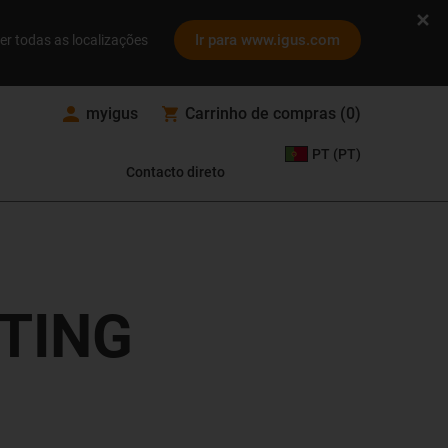
Ir para www.igus.com
er todas as localizações
myigus
Carrinho de compras
(
0
)
PT (PT)
Contacto direto
RTING