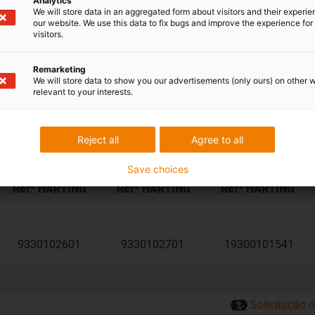
Analytics
We will store data in an aggregated form about visitors and their experi
our website. We use this data to fix bugs and improve the experience for 
visitors.
Remarketing
We will store data to show you our advertisements (only ours) on other 
relevant to your interests.
10B, entrada do cabo angular
Reject all
Agree to all
Adaptador dos
Adaptadores
Alojamento de
Save choices
pinos
fêmea
conector
Refª HARTING
Refª HARTING
Refª HARTING
9330102601
9330102701
19300101541
Solicitação 