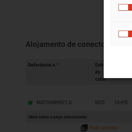
Alojamento de conector Han® 
Referência n.º
Entrada
Pinos
do
cabo
MAT90489821.U
M25
10+PE
Mais sobre a peça selecionada:
Pedir amostra