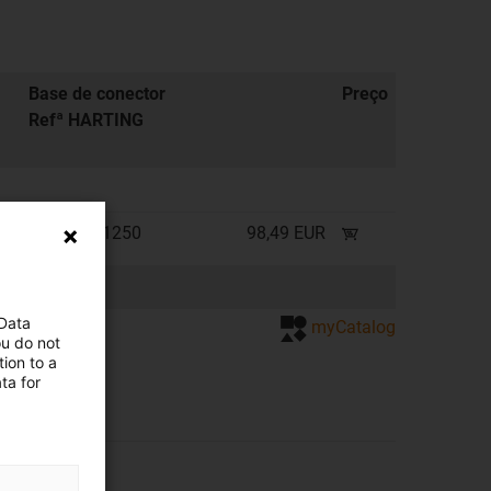
Base de conector
Preço
Refª HARTING
19300101250
98,49 EUR
 Data
de cotação
myCatalog
ou do not
ion to a
ta for