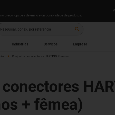
V
omo preço, opções de envio e disponibilidade de produtos.
search
Indústrias
Serviços
Empresa
ção
Conjuntos de conectores HARTING Premium
e conectores HA
os + fêmea)