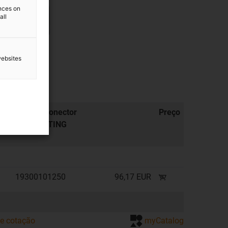
ences on
all
websites
Base de conector
Preço
Refª HARTING
19300101250
96,17 EUR
de cotação
myCatalog