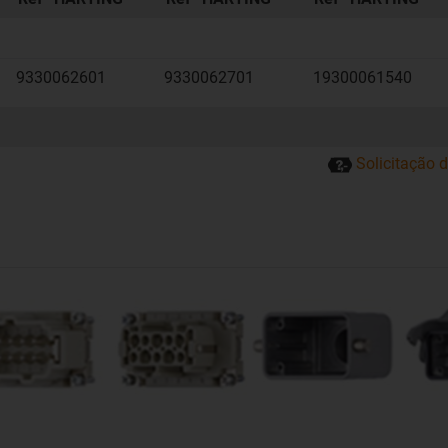
9330062601
9330062701
19300061540
Solicitação 