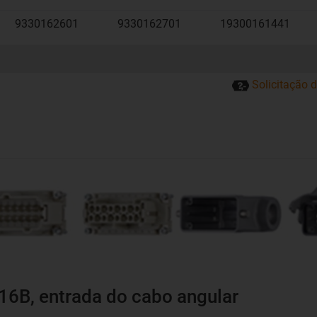
9330162601
9330162701
19300161441
Solicitação 
16B, entrada do cabo angular