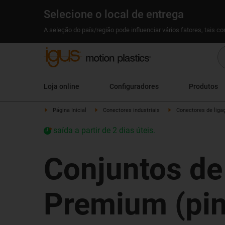
Selecione o local de entrega
A seleção do país/região pode influenciar vários fatores, tais c
Loja online
Configuradores
Produtos
Página Inicial
Conectores industriais
Conectores de liga
saída a partir de 2 dias úteis.
Conjuntos d
Premium (pin