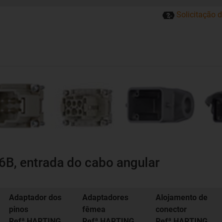
Solicitação 
B, entrada do cabo angular
Adaptador dos
Adaptadores
Alojamento de
pinos
fêmea
conector
Refª HARTING
Refª HARTING
Refª HARTING