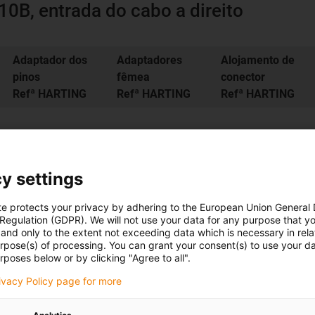
0B, entrada do cabo a direito
Adaptador dos
Adaptadores
Alojamento de
pinos
fêmea
conector
Refª HARTING
Refª HARTING
Refª HARTING
9330102601
9330102701
19300101441
y settings
te protects your privacy by adhering to the European Union General
Solicitação 
 Regulation (GDPR). We will not use your data for any purpose that y
and only to the extent not exceeding data which is necessary in relat
urpose(s) of processing. You can grant your consent(s) to use your da
rposes below or by clicking "Agree to all".
rivacy Policy page for more