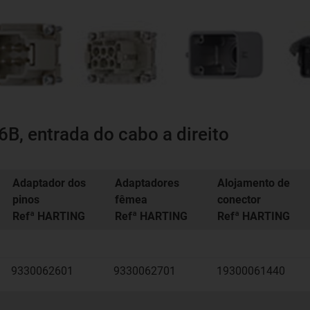
B, entrada do cabo a direito
Adaptador dos
Adaptadores
Alojamento de
pinos
fêmea
conector
Refª HARTING
Refª HARTING
Refª HARTING
9330062601
9330062701
19300061440