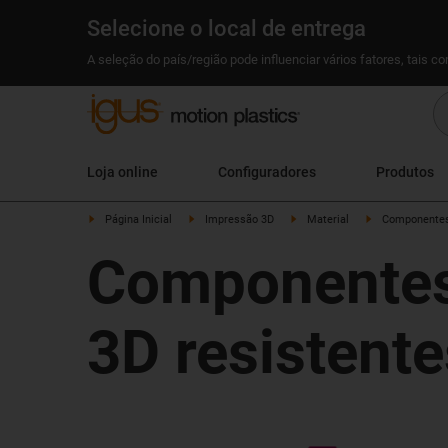
Selecione o local de entrega
A seleção do país/região pode influenciar vários fatores, tais c
Loja online
Configuradores
Produtos
Página Inicial
Impressão 3D
Material
Componentes 
Componentes 
3D resistent