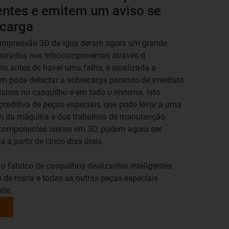
ntes e emitem um aviso se
carga
 impressão 3D da igus deram agora um grande
rporados nos tribocomponentes através d
ito antes de haver uma falha, é sinalizada a
ém pode detectar a sobrecarga parando de imediato
danos no casquilho e em todo o sistema. Isto
reditiva de peças especiais, que pode levar a uma
m da máquina e dos trabalhos de manutenção.
s componentes isense em 3D, podem agora ser
a partir de cinco dias úteis.
 fabrico de casquilhos deslizantes inteligentes,
 de rosca e todas as outras peças especiais
ste.