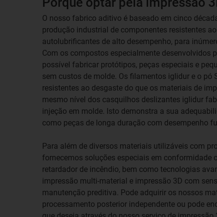
Porquê optar pela impressão 3
O nosso fabrico aditivo é baseado em cinco década
produção industrial de componentes resistentes ao 
autolubrificantes de alto desempenho, para inúmer
Com os compostos especialmente desenvolvidos pa
possível fabricar protótipos, peças especiais e p
sem custos de molde. Os filamentos iglidur e o pó
resistentes ao desgaste do que os materiais de im
mesmo nível dos casquilhos deslizantes iglidur f
injeção em molde. Isto demonstra a sua adequabili
como peças de longa duração com desempenho fu
Para além de diversos materiais utilizáveis com pro
fornecemos soluções especiais em conformidade 
retardador de incêndio, bem como tecnologias ava
impressão multi-material e impressão 3D com sens
manutenção preditiva. Pode adquirir os nossos mate
processamento posterior independente ou pode e
que deseja através do nosso serviço de impressão