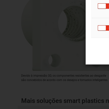
Devido à impressão 3D, os componentes resistentes ao desgaste
são concebidos de acordo com os desejos e tornados inteligentes
Mais soluções smart plastics 