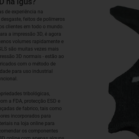
D na igus?
s de experiência na
desgaste, feitos de polímeros
os clientes em todo o mundo.
ra a impressão 3D, é agora
equenos volumes rapidamente e
 SLS são muitas vezes mais
pressão 3D normais - estão ao
abricados com o método de
dade para uso industrial
ncional.
priedades tribológicas,
com a FDA, protecção ESD e
nçadas de fabrico, tais como
ores incorporados para
riais na loja online para
ncomendar os componentes
 3D online com apenas alguns