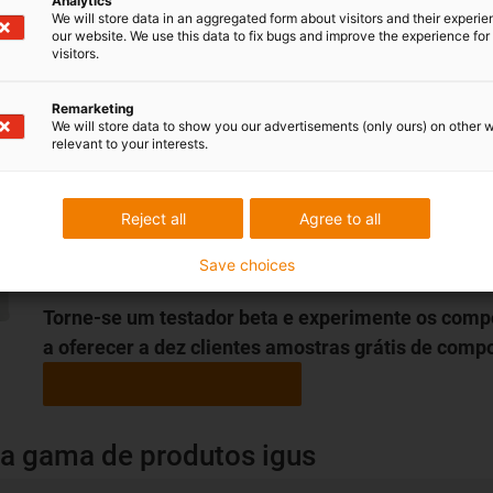
Analytics
We will store data in an aggregated form about visitors and their experi
com camadas de sensores integradas. Os componentes são
our website. We use this data to fix bugs and improve the experience for 
iglidur I180
e um material de impressão 3D condutor de ele
visitors.
bem ao tribofilamento.
Remarketing
We will store data to show you our advertisements (only ours) on other 
Atualmente, há duas áreas de aplicação:
relevant to your interests.
► Aviso antes da sobrecarga:
O material condutor de ele
desgaste. Se a carga se altera, a resistência também se al
componente terá de ser calibrado.
Reject all
Agree to all
► Alcançar o limite de desgaste:
o condutor localiza-se 
através da alteração da resistência.
Save choices
Torne-se um testador beta e experimente os com
a oferecer a dez clientes amostras grátis de comp
na gama de produtos igus