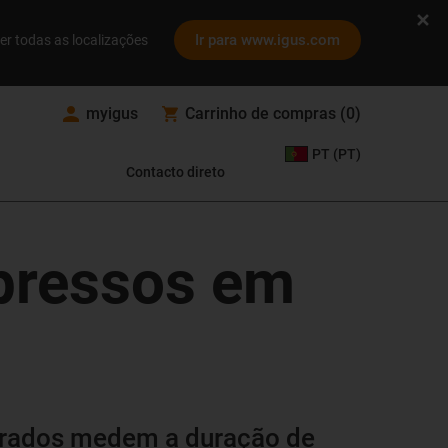
Ir para www.igus.com
er todas as localizações
myigus
Carrinho de compras
(
0
)
PT (PT)
Contacto direto
pressos em
grados medem a duração de