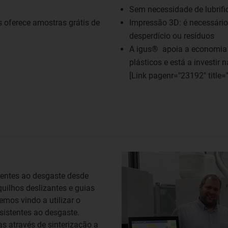
Sem necessidade de lubrif
s oferece amostras grátis de
Impressão 3D: é necessári
desperdício ou resíduos
A igus® apoia a economia 
plásticos e está a investir 
[Link pagenr="23192" title=
tentes ao desgaste desde
quilhos deslizantes e guias
emos vindo a utilizar o
sistentes ao desgaste.
s através de sinterização a