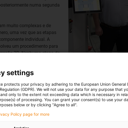
da posteriormente numa segunda
ejam muito complexas e de
ero, uma vez que as etapas
componente individual. A
volveu um procedimento para
pressão 3D. Nenhuma etapa de
peciais inteligentes
Os engenheiros da igus pesquisaram e
orma económica e a partir de
componentes impressos em 3D.
y settings
te protects your privacy by adhering to the European Union General
Explicação da função
 Regulation (GDPR). We will not use your data for any purpose that y
and only to the extent not exceeding data which is necessary in relat
A camada de sensor é aplicada às partes dos component
urpose(s) of processing. You can grant your consent(s) to use your da
rposes below or by clicking "Agree to all".
funcionamento, a resistência eléctrica do material do se
emitido um aviso antes da sobrecarga ou antes de se ating
rivacy Policy page for more
Com base no procedimento de impressão multi-material, s