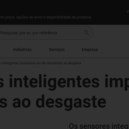
V
omo preço, opções de envio e disponibilidade de produtos.
search
Indústrias
Serviços
Empresa
inteligentes, impressos em 3D resistentes ao desgaste
inteligentes im
es ao desgaste
Os sensores inte