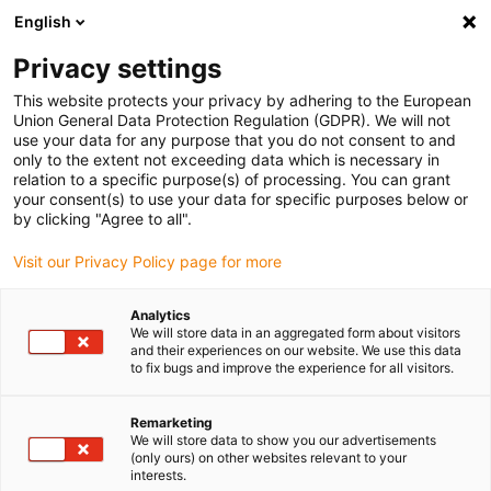
English
Selecione o local de entrega
Privacy settings
A seleção do país/região pode influenciar vários
fatores, tais como preço, opções de envio e
This website protects your privacy by adhering to the European
disponibilidade de produtos.
Union General Data Protection Regulation (GDPR). We will not
use your data for any purpose that you do not consent to and
Ir para
only to the extent not exceeding data which is necessary in
Ver todas as localizações
www.igus.com
relation to a specific purpose(s) of processing. You can grant
your consent(s) to use your data for specific purposes below or
by clicking "Agree to all".
search
(
0
)
Visit our Privacy Policy page for more
search
Página Inicial
...
Analytics
We will store data in an aggregated form about visitors
Configurador de rodas dentadas e cremalheiras
and their experiences on our website. We use this data
to fix bugs and improve the experience for all visitors.
Remarketing
We will store data to show you our advertisements
Configurador CAD de
(only ours) on other websites relevant to your
interests.