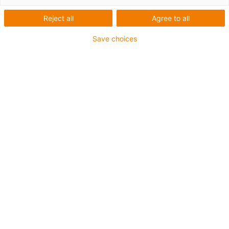
rodas dentadas
Reject all
Agree to all
Save choices
Configurar rodas
dentadas online em
menos de 60
segundos
Novidade: O configurador
CAD agora possibilita criar
rodas dentadas com oito
ou mais dentes
Configure rodas dentadas
personalizadas com baixo