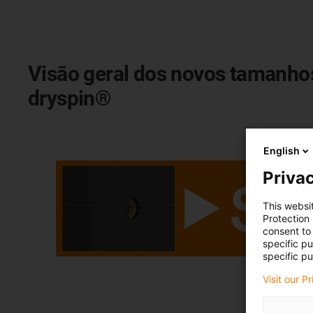
Visão geral dos novos tamanhos
dryspin®
English
Privac
This websi
Protection
consent to 
specific p
specific pu
Visit our P