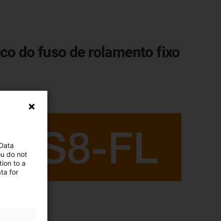
co do fuso de rolamento fixo
 Data
ou do not
ion to a
ta for