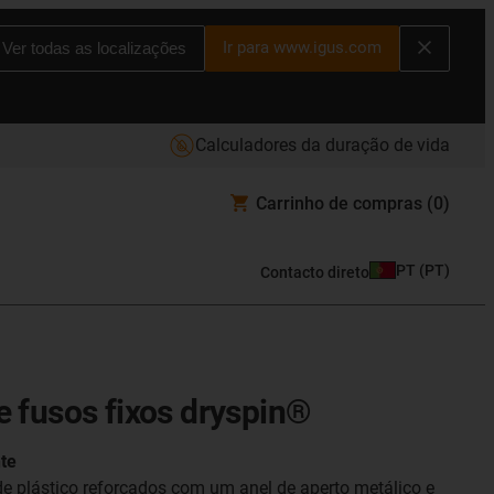
Ir para www.igus.com
Ver todas as localizações
Calculadores da duração de vida
Carrinho de compras
(0)
PT
(
PT
)
Contacto direto
e fusos fixos dryspin®
nte
e plástico reforçados com um anel de aperto metálico e