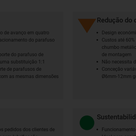
Redução do 
so de avanço em quatro
Design económi
o acionamento do parafuso
Custos até 60% 
chumbo metálic
orte do parafuso de
de montagem
uma substituição 1:1
Não necessita 
rte de parafusos de
Conceção variáv
o com as mesmas dimensões
Ø6mm-12mm graç
Sustentabili
s pedidos dos clientes de
Funcionamento 