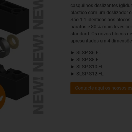
casquilhos deslizantes iglidu
plástico com um deslizador es
São 1:1 idênticos aos blocos
baratos e 80 % mais leves c
standard. Os novos blocos de
apresentados em 4 dimensõe
► SLSP-S6-FL
► SLSP-S8-FL
► SLSP-S10-FL
► SLSP-S12-FL
Contacte aqui os nossos es