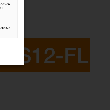
ences on
all
websites