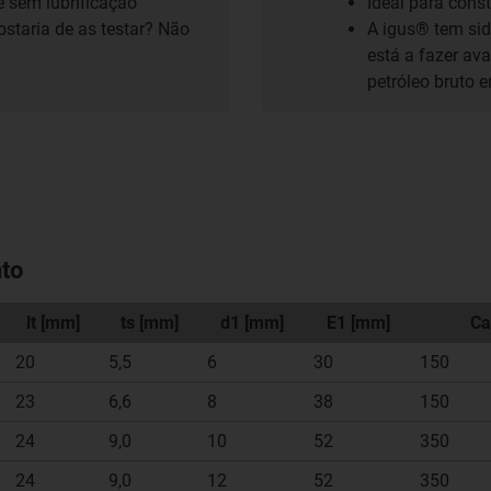
 sem lubrificação
Ideal para cons
staria de as testar? Não
A igus® tem sid
está a fazer av
petróleo bruto 
nto
lt [mm]
ts [mm]
d1 [mm]
E1 [mm]
Ca
20
5,5
6
30
150
23
6,6
8
38
150
24
9,0
10
52
350
24
9,0
12
52
350