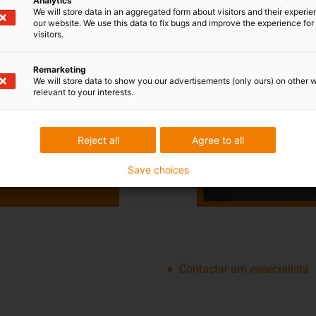
Analytics
Contactar um especialista
We will store data in an aggregated form about visitors and their experi
our website. We use this data to fix bugs and improve the experience for 
visitors.
Remarketing
We will store data to show you our advertisements (only ours) on other 
relevant to your interests.
Reject all
Agree to all
Save choices
Contactar um especialista