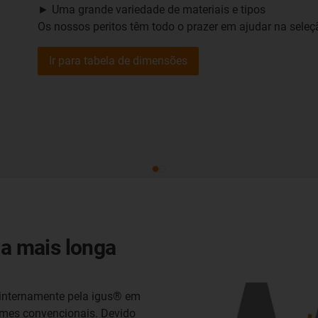
► Uma grande variedade de materiais e tipos
Os nossos peritos têm todo o prazer em ajudar na seleç
Ir para tabela de dimensões
da mais longa
 internamente pela igus® em
emes convencionais. Devido