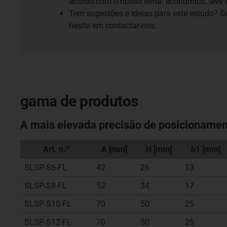
acordo com o nosso lema: económico, leve e
Tem sugestões e ideias para este estudo? Go
hesite em contactar-nos.
gama de produtos
A mais elevada precisão de posicioname
Art. n.º
A [mm]
H [mm]
h1 [mm]
SLSP-S6-FL
42
26
13
SLSP-S8-FL
52
34
17
SLSP-S10-FL
70
50
25
SLSP-S12-FL
70
50
25