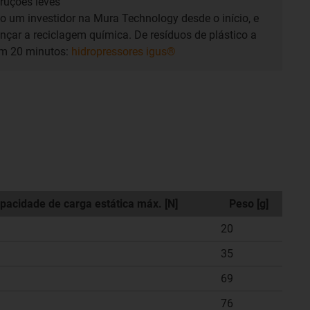
truções leves
o um investidor na Mura Technology desde o início, e
ançar a reciclagem química. De resíduos de plástico a
em 20 minutos:
hidropressores igus®
pacidade de carga estática máx. [N]
Peso [g]
20
35
69
76