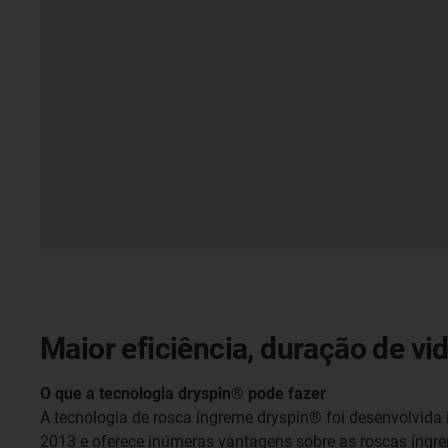
Maior eficiência, duração de vi
O que a tecnologia dryspin® pode fazer
A tecnologia de rosca íngreme dryspin® foi desenvolvida
2013 e oferece inúmeras vantagens sobre as roscas íngr