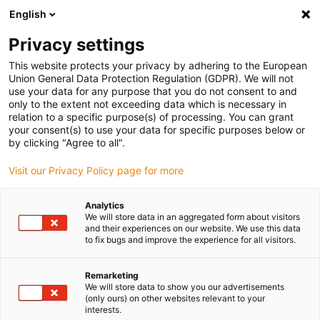
English
Selecione o local de entrega
Privacy settings
A seleção da página do país/região pode influenciar vários
factores
This website protects your privacy by adhering to the European
Union General Data Protection Regulation (GDPR). We will not
use your data for any purpose that you do not consent to and
Ver todas as localizações
only to the extent not exceeding data which is necessary in
relation to a specific purpose(s) of processing. You can grant
your consent(s) to use your data for specific purposes below or
Ir para www.igus.com
by clicking "Agree to all".
Visit our Privacy Policy page for more
(0)
Analytics
We will store data in an aggregated form about visitors
and their experiences on our website. We use this data
to fix bugs and improve the experience for all visitors.
Página inicial igus Portugal
Soluções especiais
Sistema de calha articulada E2 R100
Remarketing
We will store data to show you our advertisements
(only ours) on other websites relevant to your
E2 R100 - Tubos
interests.