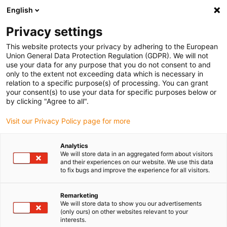
English
Selecione o local de entrega
Privacy settings
A seleção da página do país/região pode influenciar vários
factores
This website protects your privacy by adhering to the European
Union General Data Protection Regulation (GDPR). We will not
use your data for any purpose that you do not consent to and
Ver todas as localizações
only to the extent not exceeding data which is necessary in
relation to a specific purpose(s) of processing. You can grant
your consent(s) to use your data for specific purposes below or
Ir para www.igus.com
by clicking "Agree to all".
Visit our Privacy Policy page for more
(0)
Analytics
We will store data in an aggregated form about visitors
and their experiences on our website. We use this data
to fix bugs and improve the experience for all visitors.
Página inicial igus Portugal
iset
Conjunto completo basic flizz
Remarketing
We will store data to show you our advertisements
(only ours) on other websites relevant to your
iSet basic flizz | Curso 10
interests.