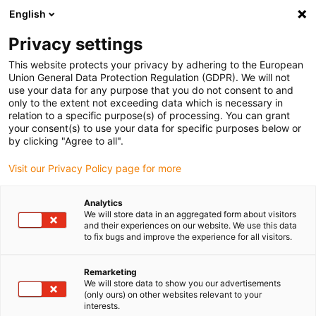
English
Selecione o local de entrega
Privacy settings
A seleção da página do país/região pode influenciar vários
factores
This website protects your privacy by adhering to the European
Union General Data Protection Regulation (GDPR). We will not
use your data for any purpose that you do not consent to and
Ver todas as localizações
only to the extent not exceeding data which is necessary in
relation to a specific purpose(s) of processing. You can grant
Ir para www.igus.com
your consent(s) to use your data for specific purposes below or
by clicking "Agree to all".
(0)
Visit our Privacy Policy page for more
Analytics
We will store data in an aggregated form about visitors
Página inicial igus Portugal
Produtos
iset
and their experiences on our website. We use this data
to fix bugs and improve the experience for all visitors.
iSet - Engenharia
Remarketing
We will store data to show you our advertisements
sofisticada simplificada.
(only ours) on other websites relevant to your
interests.